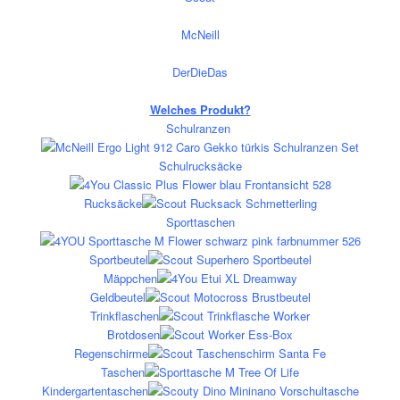
McNeill
DerDieDas
Welches Produkt?
Schulranzen
Schulrucksäcke
Rucksäcke
Sporttaschen
Sportbeutel
Mäppchen
Geldbeutel
Trinkflaschen
Brotdosen
Regenschirme
Taschen
Kindergartentaschen