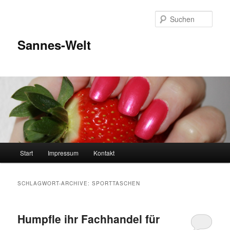
Zum
Zum
Inhalt
sekundären
Such
wechseln
Inhalt
wechseln
Sannes-Welt
Hauptmenü
Start
Impressum
Kontakt
SCHLAGWORT-ARCHIVE:
SPORTTASCHEN
Humpfle ihr Fachhandel für