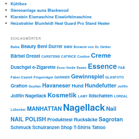
Kühlbox
Stereoanlage auna Blackwood
Klarstein Eismaschine Eiswürfelmaschine
Heizstrahler Blumfeldt Heat Guard Pro Stand Heater
SCHLAGWÖRTER
Beauty
Beni Durrer
Balea
BMW
Brownie von Dr. Oetker
Creme
Bärbel Drexel
CARSTENS
CATRICE
Cosline
Essence
Duschgel
e-Zigarette
Ecco-Verde
Essen
FAB
Gewinnspiel
Faber-Castell
Fingernägel
GARNIER
GLASFOTO
Havaneser
Hundefutter
Grafton
Hund
Guylian
Jolifin
Kosmetik
Jolifin Nagellack
lidschatten
LAMY
LOREAL
Nagellack
MANHATTAN
Nail
Lübecker
NAIL POLISH
Sagrotan
Produkttest
Rucksäcke
Schmuck
Schulranzen
Shop
T-Shirts
Tattoo