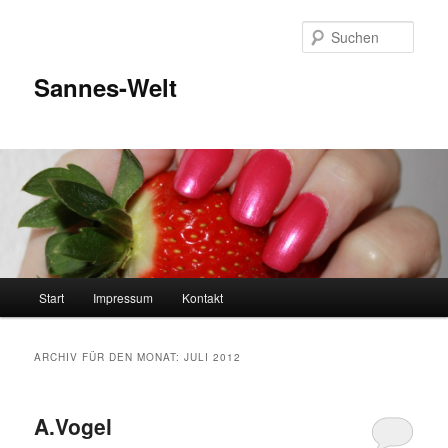
Zum
Zum
Inhalt
sekundären
Such
wechseln
Inhalt
wechseln
Sannes-Welt
Hauptmenü
Start
Impressum
Kontakt
ARCHIV FÜR DEN MONAT:
JULI 2012
A.Vogel