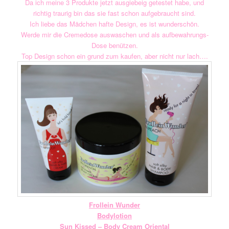
Da ich meine 3 Produkte jetzt ausgiebeig getestet habe, und
richtig traurig bin das sie fast schon aufgebraucht sind.
Ich liebe das Mädchen hafte Design, es ist wunderschön.
Werde mir die Cremedose auswaschen und als aufbewahrungs-
Dose benützen.
Top Design schon ein grund zum kaufen, aber nicht nur lach….
Frollein Wunder
Bodylotion
Sun Kissed – Body Cream Oriental