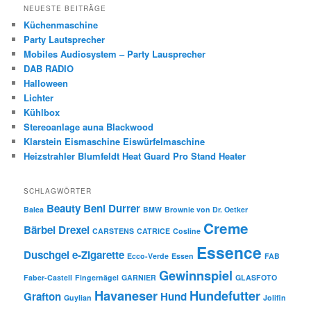
NEUESTE BEITRÄGE
Küchenmaschine
Party Lautsprecher
Mobiles Audiosystem – Party Lausprecher
DAB RADIO
Halloween
Lichter
Kühlbox
Stereoanlage auna Blackwood
Klarstein Eismaschine Eiswürfelmaschine
Heizstrahler Blumfeldt Heat Guard Pro Stand Heater
SCHLAGWÖRTER
Beauty
Beni Durrer
Balea
BMW
Brownie von Dr. Oetker
Creme
Bärbel Drexel
CARSTENS
CATRICE
Cosline
Essence
Duschgel
e-Zigarette
Ecco-Verde
Essen
FAB
Gewinnspiel
Faber-Castell
Fingernägel
GARNIER
GLASFOTO
Havaneser
Hundefutter
Grafton
Hund
Guylian
Jolifin