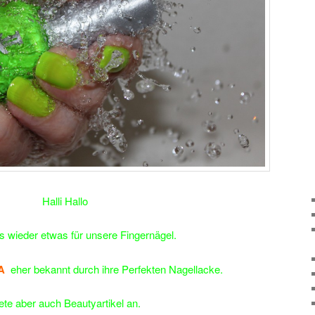
Halli Hallo
s wieder etwas für unsere Fingernägel.
A
eher bekannt durch ihre Perfekten Nagellacke.
ete aber auch Beautyartikel an.