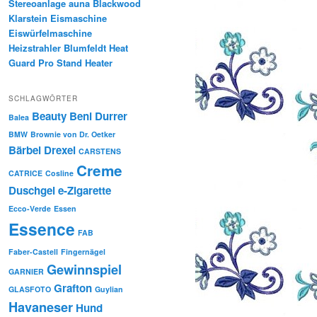
Stereoanlage auna Blackwood
Klarstein Eismaschine
Eiswürfelmaschine
Heizstrahler Blumfeldt Heat
Guard Pro Stand Heater
SCHLAGWÖRTER
Beauty
Beni Durrer
Balea
BMW
Brownie von Dr. Oetker
Bärbel Drexel
CARSTENS
Creme
CATRICE
Cosline
Duschgel
e-Zigarette
Ecco-Verde
Essen
Essence
FAB
Faber-Castell
Fingernägel
Gewinnspiel
GARNIER
Grafton
GLASFOTO
Guylian
Havaneser
Hund