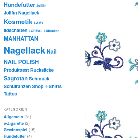
Hundefutter
Jolifin
Jolifin Nagellack
Kosmetik
LAMY
lidschatten
LOREAL
Lübecker
MANHATTAN
Nagellack
Nail
NAIL POLISH
Produkttest
Rucksäcke
Sagrotan
Schmuck
Schulranzen
Shop
T-Shirts
Tattoo
KATEGORIEN
Allgemein
(81)
e-Zigarette
(2)
Gewinnspiel
(15)
Hundefutter
(4)