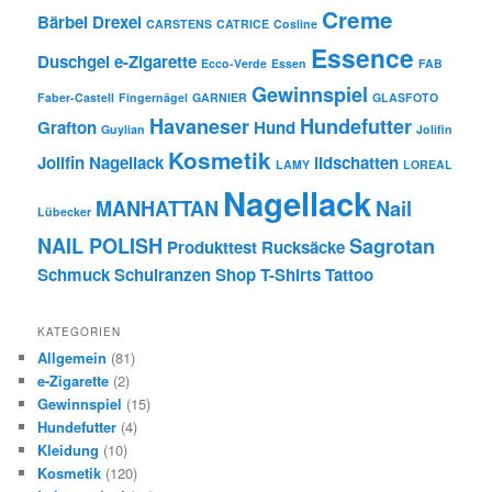
Creme
Bärbel Drexel
CARSTENS
CATRICE
Cosline
Essence
Duschgel
e-Zigarette
Ecco-Verde
Essen
FAB
Gewinnspiel
Faber-Castell
Fingernägel
GARNIER
GLASFOTO
Havaneser
Hundefutter
Grafton
Hund
Guylian
Jolifin
Kosmetik
Jolifin Nagellack
lidschatten
LAMY
LOREAL
Nagellack
MANHATTAN
Nail
Lübecker
NAIL POLISH
Sagrotan
Produkttest
Rucksäcke
Schmuck
Schulranzen
Shop
T-Shirts
Tattoo
KATEGORIEN
Allgemein
(81)
e-Zigarette
(2)
Gewinnspiel
(15)
Hundefutter
(4)
Kleidung
(10)
Kosmetik
(120)