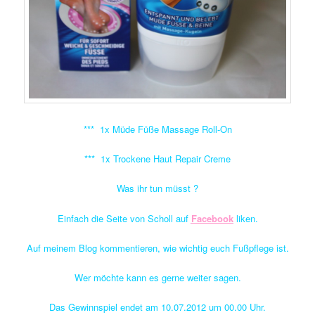
*** 1x Müde Füße Massage Roll-On
*** 1x Trockene Haut Repair Creme
Was ihr tun müsst ?
Einfach die Seite von Scholl auf
Facebook
liken.
Auf meinem Blog kommentieren, wie wichtig euch Fußpflege ist.
Wer möchte kann es gerne weiter sagen.
Das Gewinnspiel endet am 10.07.2012 um 00.00 Uhr.