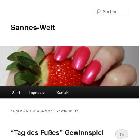
Zum
Zum
Inhalt
sekundären
Such
wechseln
Inhalt
wechseln
Sannes-Welt
Hauptmenü
Start
Impressum
Kontakt
SCHLAGWORT-ARCHIVE:
GEWINNSPIEL
“Tag des Fußes” Gewinnspiel
15