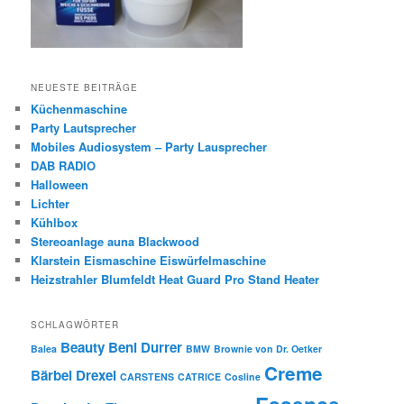
NEUESTE BEITRÄGE
Küchenmaschine
Party Lautsprecher
Mobiles Audiosystem – Party Lausprecher
DAB RADIO
Halloween
Lichter
Kühlbox
Stereoanlage auna Blackwood
Klarstein Eismaschine Eiswürfelmaschine
Heizstrahler Blumfeldt Heat Guard Pro Stand Heater
SCHLAGWÖRTER
Beauty
Beni Durrer
Balea
BMW
Brownie von Dr. Oetker
Creme
Bärbel Drexel
CARSTENS
CATRICE
Cosline