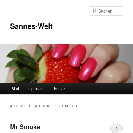
Zum
Zum
Inhalt
sekundären
Such
wechseln
Inhalt
wechseln
Sannes-Welt
Hauptmenü
Start
Impressum
Kontakt
ARCHIV DER KATEGORIE:
E-ZIGARETTE
Mr Smoke
2