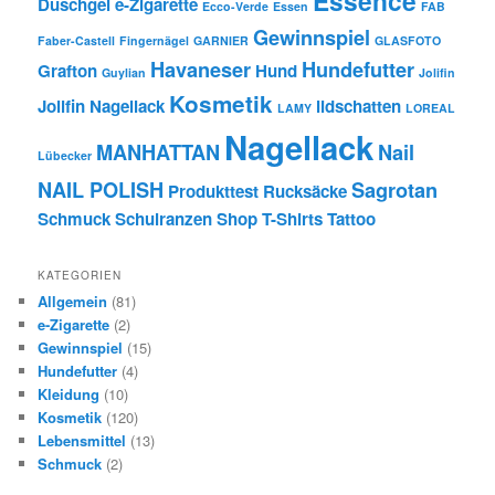
Essence
Duschgel
e-Zigarette
Ecco-Verde
Essen
FAB
Gewinnspiel
Faber-Castell
Fingernägel
GARNIER
GLASFOTO
Havaneser
Hundefutter
Grafton
Hund
Guylian
Jolifin
Kosmetik
Jolifin Nagellack
lidschatten
LAMY
LOREAL
Nagellack
MANHATTAN
Nail
Lübecker
NAIL POLISH
Sagrotan
Produkttest
Rucksäcke
Schmuck
Schulranzen
Shop
T-Shirts
Tattoo
KATEGORIEN
Allgemein
(81)
e-Zigarette
(2)
Gewinnspiel
(15)
Hundefutter
(4)
Kleidung
(10)
Kosmetik
(120)
Lebensmittel
(13)
Schmuck
(2)