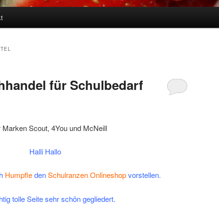
t
TEL
hhandel für Schulbedarf
Halli Hallo
h
Humpfle
den
Schulranzen Onlineshop
vorstellen.
htig tolle Seite sehr schön gegliedert.