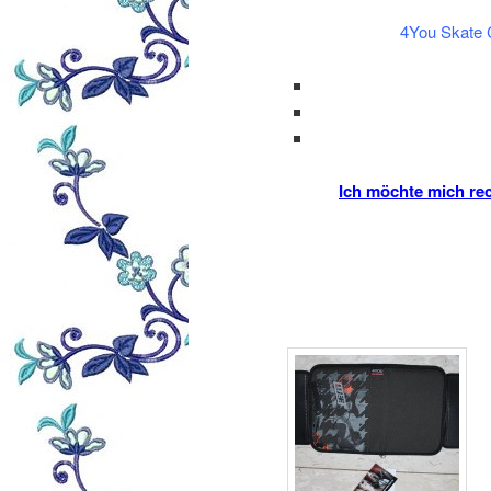
4You Skate Ch
Ich möchte mich rec