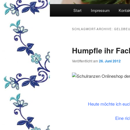
Hauptmenü
Start
Impressum
Kontak
SCHLAGWORT-ARCHIVE:
GELDBEU
Humpfle ihr Fac
Veröffentlicht am
26. Juni 2012
Heute möchte ich euc
Eine ric