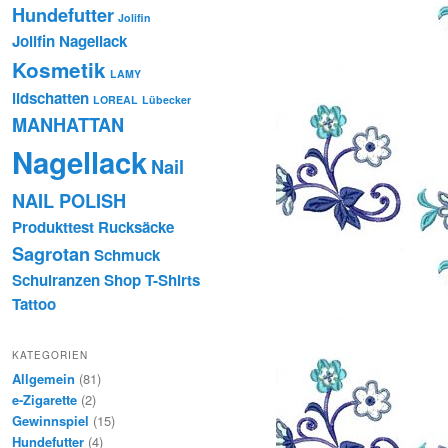
Hundefutter
Jolifin
Jolifin Nagellack
Kosmetik
LAMY
lidschatten
LOREAL
Lübecker
MANHATTAN
Nagellack
Nail
NAIL POLISH
Produkttest
Rucksäcke
Sagrotan
Schmuck
Schulranzen
Shop
T-Shirts
Tattoo
KATEGORIEN
Allgemein
(81)
e-Zigarette
(2)
Gewinnspiel
(15)
Hundefutter
(4)