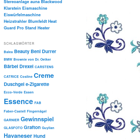
Stereoanlage auna Blackwood
Klarstein Eismaschine
Eiswürfelmaschine
Heizstrahler Blumfeldt Heat
Guard Pro Stand Heater
SCHLAGWÖRTER
Beauty
Beni Durrer
Balea
BMW
Brownie von Dr. Oetker
Bärbel Drexel
CARSTENS
Creme
CATRICE
Cosline
Duschgel
e-Zigarette
Ecco-Verde
Essen
Essence
FAB
Faber-Castell
Fingernägel
Gewinnspiel
GARNIER
Grafton
GLASFOTO
Guylian
Havaneser
Hund