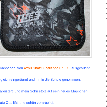
ermäppchen von
4You Skate Challange Etui XL
ausgesucht.
 gleich eingeräumt und mit in die Schule genommen.
geistert, und mein Sohn stolz auf sein neues Mäppchen.
ute Qualität, und schön verarbeitet.