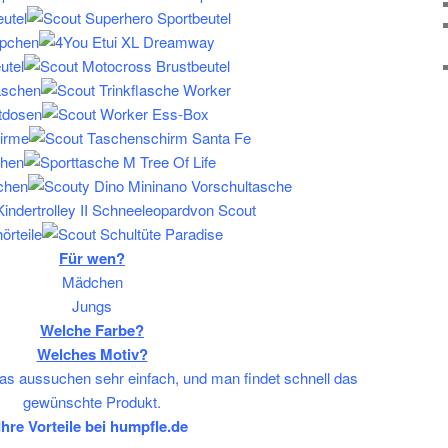
eutel
pchen
utel
laschen
tdosen
irme
hen
chen
örteile
Für wen?
Mädchen
Jungs
Welche Farbe?
Welches Motiv?
das aussuchen sehr einfach, und man findet schnell das
gewünschte Produkt.
Ihre Vorteile bei humpfle.de