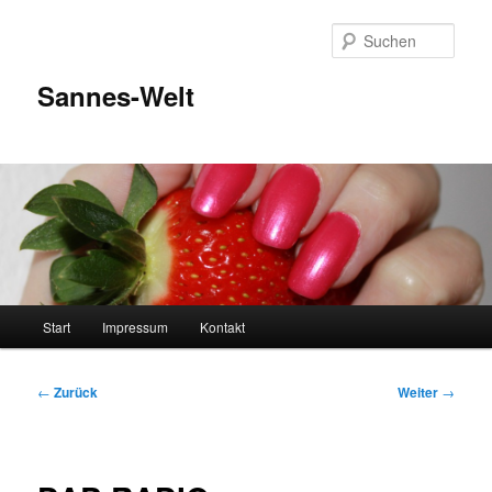
Zum
Inhalt
Such
wechseln
Sannes-Welt
Hauptmenü
Start
Impressum
Kontakt
Beitragsnavigation
←
Zurück
Weiter
→