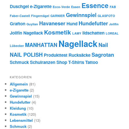
Essence
Duschgel
e-Zigarette
Ecco-Verde
Essen
FAB
Gewinnspiel
Faber-Castell
Fingernägel
GARNIER
GLASFOTO
Havaneser
Hundefutter
Grafton
Hund
Guylian
Jolifin
Kosmetik
Jolifin Nagellack
lidschatten
LAMY
LOREAL
Nagellack
MANHATTAN
Nail
Lübecker
NAIL POLISH
Sagrotan
Produkttest
Rucksäcke
Schmuck
Schulranzen
Shop
T-Shirts
Tattoo
KATEGORIEN
Allgemein
(81)
e-Zigarette
(2)
Gewinnspiel
(15)
Hundefutter
(4)
Kleidung
(10)
Kosmetik
(120)
Lebensmittel
(13)
Schmuck
(2)