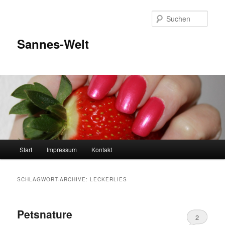
Zum
Zum
Inhalt
sekundären
Such
wechseln
Inhalt
wechseln
Sannes-Welt
Hauptmenü
Start
Impressum
Kontakt
SCHLAGWORT-ARCHIVE:
LECKERLIES
Petsnature
2