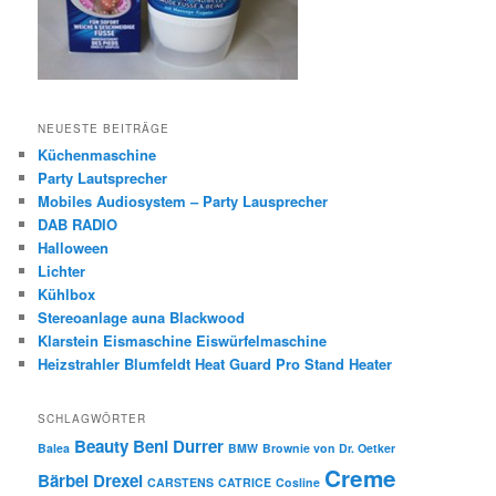
NEUESTE BEITRÄGE
Küchenmaschine
Party Lautsprecher
Mobiles Audiosystem – Party Lausprecher
DAB RADIO
Halloween
Lichter
Kühlbox
Stereoanlage auna Blackwood
Klarstein Eismaschine Eiswürfelmaschine
Heizstrahler Blumfeldt Heat Guard Pro Stand Heater
SCHLAGWÖRTER
Beauty
Beni Durrer
Balea
BMW
Brownie von Dr. Oetker
Creme
Bärbel Drexel
CARSTENS
CATRICE
Cosline