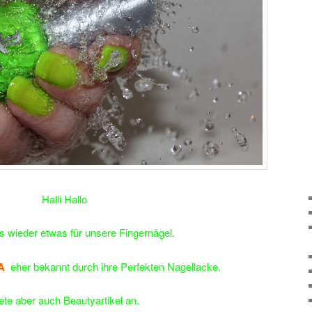
Halli Hallo
s wieder etwas für unsere Fingernägel.
A
eher bekannt durch ihre Perfekten Nagellacke.
ete aber auch Beautyartikel an.