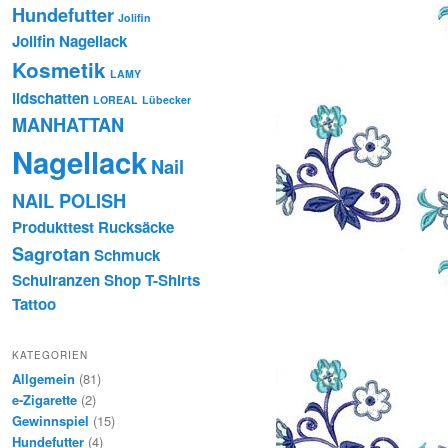
Hundefutter
Jolifin
Jolifin Nagellack
Kosmetik
LAMY
lidschatten
LOREAL
Lübecker
MANHATTAN
Nagellack
Nail
NAIL POLISH
Produkttest
Rucksäcke
Sagrotan
Schmuck
Schulranzen
Shop
T-Shirts
Tattoo
KATEGORIEN
Allgemein
(81)
e-Zigarette
(2)
Gewinnspiel
(15)
Hundefutter
(4)