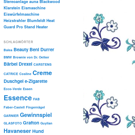
Stereoanlage auna Blackwood
Klarstein Eismaschine
Eiswürfelmaschine
Heizstrahler Blumfeldt Heat
Guard Pro Stand Heater
SCHLAGWÖRTER
Beauty
Beni Durrer
Balea
BMW
Brownie von Dr. Oetker
Bärbel Drexel
CARSTENS
Creme
CATRICE
Cosline
Duschgel
e-Zigarette
Ecco-Verde
Essen
Essence
FAB
Faber-Castell
Fingernägel
Gewinnspiel
GARNIER
Grafton
GLASFOTO
Guylian
Havaneser
Hund