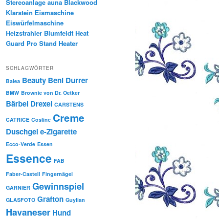
Stereoanlage auna Blackwood
Klarstein Eismaschine
Eiswürfelmaschine
Heizstrahler Blumfeldt Heat
Guard Pro Stand Heater
SCHLAGWÖRTER
Beauty
Beni Durrer
Balea
BMW
Brownie von Dr. Oetker
Bärbel Drexel
CARSTENS
Creme
CATRICE
Cosline
Duschgel
e-Zigarette
Ecco-Verde
Essen
Essence
FAB
Faber-Castell
Fingernägel
Gewinnspiel
GARNIER
Grafton
GLASFOTO
Guylian
Havaneser
Hund