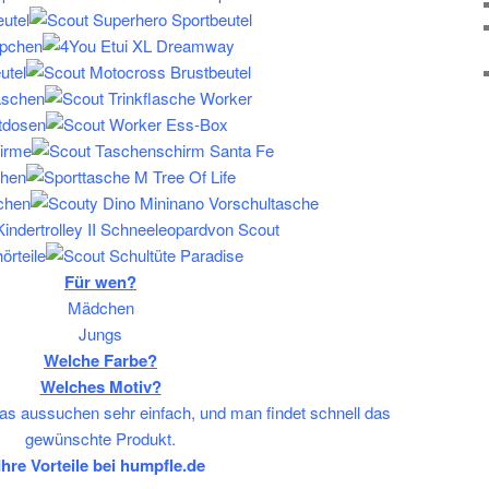
eutel
pchen
utel
laschen
tdosen
irme
hen
chen
örteile
Für wen?
Mädchen
Jungs
Welche Farbe?
Welches Motiv?
das aussuchen sehr einfach, und man findet schnell das
gewünschte Produkt.
Ihre Vorteile bei humpfle.de