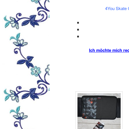
4You Skate Ch
Ich möchte mich rec