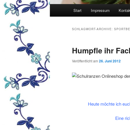
Hauptmenü
Start
Impressum
Kontak
SCHLAGWORT-ARCHIVE:
SPORTBE
Humpfle ihr Fac
Veröffentlicht am
26. Juni 2012
Heute möchte ich euc
Eine ric