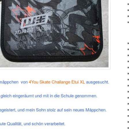
ermäppchen von
4You Skate Challange Etui XL
ausgesucht.
 gleich eingeräumt und mit in die Schule genommen.
geistert, und mein Sohn stolz auf sein neues Mäppchen.
ute Qualität, und schön verarbeitet.