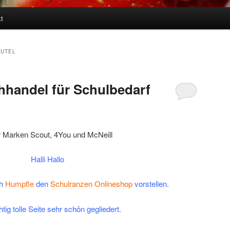
t
UTEL
hhandel für Schulbedarf
Halli Hallo
h
Humpfle
den
Schulranzen Onlineshop
vorstellen.
htig tolle Seite sehr schön gegliedert.