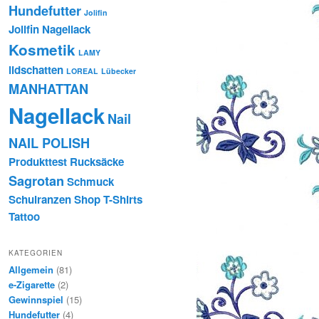
Hundefutter
Jolifin
Jolifin Nagellack
Kosmetik
LAMY
lidschatten
LOREAL
Lübecker
MANHATTAN
Nagellack
Nail
NAIL POLISH
Produkttest
Rucksäcke
Sagrotan
Schmuck
Schulranzen
Shop
T-Shirts
Tattoo
KATEGORIEN
Allgemein
(81)
e-Zigarette
(2)
Gewinnspiel
(15)
Hundefutter
(4)