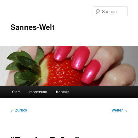
Zum
Inhalt
Such
wechseln
Sannes-Welt
Hauptmenü
Start
Impressum
Kontakt
Beitragsnavigation
←
Zurück
Weiter
→