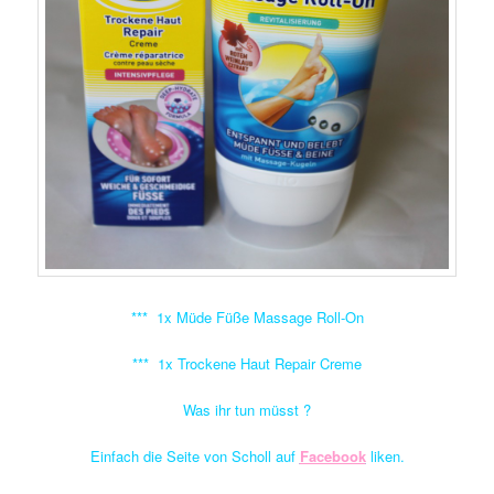
*** 1x Müde Füße Massage Roll-On
*** 1x Trockene Haut Repair Creme
Was ihr tun müsst ?
Einfach die Seite von Scholl auf
Facebook
liken.