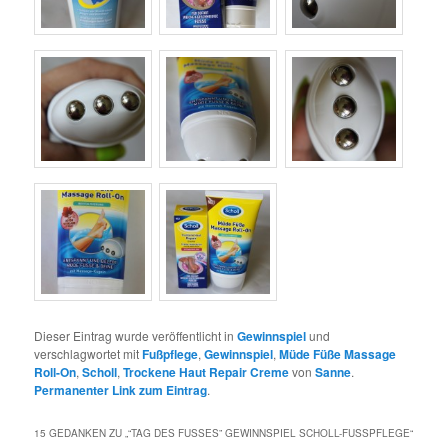
Dieser Eintrag wurde veröffentlicht in
Gewinnspiel
und
verschlagwortet mit
Fußpflege
,
Gewinnspiel
,
Müde Füße Massage
Roll-On
,
Scholl
,
Trockene Haut Repair Creme
von
Sanne
.
Permanenter Link zum Eintrag
.
15 GEDANKEN ZU „
“TAG DES FUSSES” GEWINNSPIEL SCHOLL-FUSSPFLEGE
“