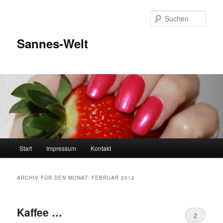
Zum
Zum
Inhalt
sekundären
Such
wechseln
Inhalt
wechseln
Sannes-Welt
Hauptmenü
Start
Impressum
Kontakt
ARCHIV FÜR DEN MONAT:
FEBRUAR 2012
Kaffee …
2