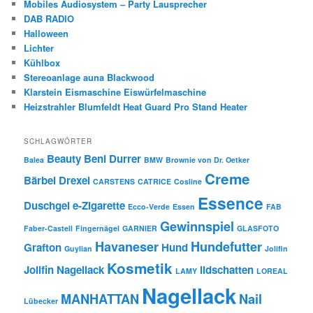
Mobiles Audiosystem – Party Lausprecher
DAB RADIO
Halloween
Lichter
Kühlbox
Stereoanlage auna Blackwood
Klarstein Eismaschine Eiswürfelmaschine
Heizstrahler Blumfeldt Heat Guard Pro Stand Heater
SCHLAGWÖRTER
Beauty
Beni Durrer
Balea
BMW
Brownie von Dr. Oetker
Creme
Bärbel Drexel
CARSTENS
CATRICE
Cosline
Essence
Duschgel
e-Zigarette
Ecco-Verde
Essen
FAB
Gewinnspiel
Faber-Castell
Fingernägel
GARNIER
GLASFOTO
Havaneser
Hundefutter
Grafton
Hund
Guylian
Jolifin
Kosmetik
Jolifin Nagellack
lidschatten
LAMY
LOREAL
Nagellack
MANHATTAN
Nail
Lübecker