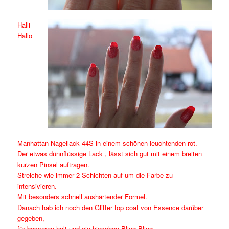
Halli
Hallo
Manhattan Nagellack 44S in einem schönen leuchtenden rot.
Der etwas dünnflüssige Lack , lässt sich gut mit einem breiten
kurzen Pinsel auftragen.
Streiche wie immer 2 Schichten auf um die Farbe zu
intensivieren.
Mit besonders schnell aushärtender Formel.
Danach hab ich noch den Glitter top coat von Essence darüber
gegeben,
für besseren halt und ein bisschen Bling Bling.