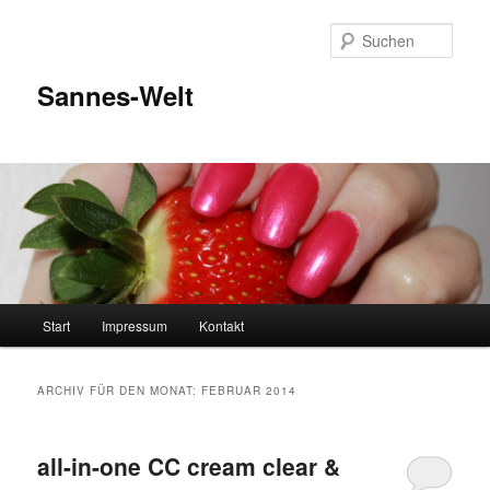
Zum
Zum
Inhalt
sekundären
Such
wechseln
Inhalt
wechseln
Sannes-Welt
Hauptmenü
Start
Impressum
Kontakt
ARCHIV FÜR DEN MONAT:
FEBRUAR 2014
all-in-one CC cream clear &