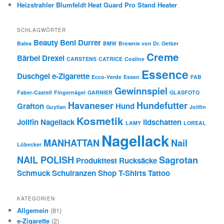
Heizstrahler Blumfeldt Heat Guard Pro Stand Heater
SCHLAGWÖRTER
Beauty
Beni Durrer
Balea
BMW
Brownie von Dr. Oetker
Creme
Bärbel Drexel
CARSTENS
CATRICE
Cosline
Essence
Duschgel
e-Zigarette
Ecco-Verde
Essen
FAB
Gewinnspiel
Faber-Castell
Fingernägel
GARNIER
GLASFOTO
Havaneser
Hundefutter
Grafton
Hund
Guylian
Jolifin
Kosmetik
Jolifin Nagellack
lidschatten
LAMY
LOREAL
Nagellack
MANHATTAN
Nail
Lübecker
NAIL POLISH
Sagrotan
Produkttest
Rucksäcke
Schmuck
Schulranzen
Shop
T-Shirts
Tattoo
KATEGORIEN
Allgemein
(81)
e-Zigarette
(2)