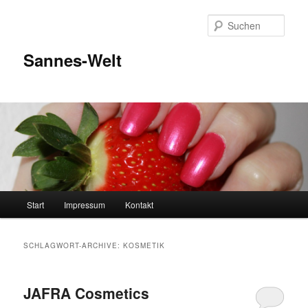
Zum
Zum
Inhalt
sekundären
Such
wechseln
Inhalt
wechseln
Sannes-Welt
Hauptmenü
Start
Impressum
Kontakt
SCHLAGWORT-ARCHIVE:
KOSMETIK
JAFRA Cosmetics