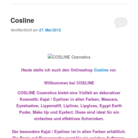
Heute stelle ich euch den Onlineshop
Cosline
vor.
Willkommen bei COSLINE
COSLINE Cosmetics bietet eine Vielfalt an dekorativer
Kosmetik: Kajal / Eyeliner in allen Farben, Mascara,
Eyeshadow, Lippenstift, Lipliner, Lipgloss, Egypt Earth
Puder, Make Up und Eyefect. Diese sind ideal für ein
einfaches und effektives Schminken.
Der besondere Kajal / Eyeliner ist in allen Farben erhältlich.
Die Basis auf Bienenwachs sorgt für ein weiches Auftragen.
Nach 5 Minuten ist Ihr Kajal / Eyeliner wisch- und wasserfest.
Alle COSLINE Produkte sind für Kontaktlinsenträger
geeignet. COSLINE Cosmetics – dekorative Kosmetik in
erstklassiger Qualität Made in Germany.
Freundlicherweise durfte ich mir ein Produkt aussuchen.
Ausgesucht habe ich mir 59 – Eyeshadow Champagner.