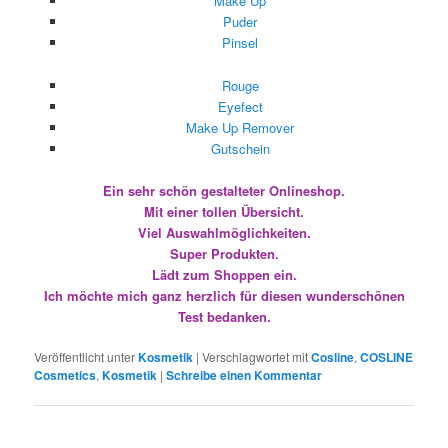
Mit einer tollen Übersicht.
Viel Auswahlmöglichkeiten.
Super Produkten.
Lädt zum Shoppen ein.
Ich möchte mich ganz herzlich für diesen wunderschönen
Test bedanken.
Veröffentlicht unter
Kosmetik
|
Verschlagwortet mit
Cosline
,
COSLINE
Cosmetics
,
Kosmetik
|
Schreibe einen Kommentar
Colours Produkte vom LR
Shop !
Veröffentlicht am
23. Mai 2012
Huhu
Jetzt hab ich doch noch Zeit um die
Review
über meine