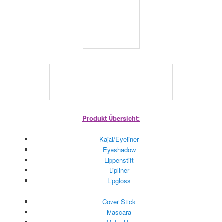
Produkt Übersicht:
Kajal/Eyeliner
Eyeshadow
Lippenstift
Lipliner
Lipgloss
Cover Stick
Mascara
Make Up
Puder
Pinsel
Rouge
Eyefect
Make Up Remover
Gutschein
Ein sehr schön gestalteter Onlineshop.