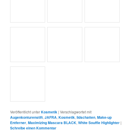
Veröffentlicht unter
Kosmetik
|
Verschlagwortet mit
Augenkonturenstift
,
JAFRA
,
Kosmetik
,
lidschatten
,
Make-up
Entferner
,
Maximizing Mascara BLACK
,
White Souffle Highlighter
|
Schreibe einen Kommentar
Cosline
Veröffentlicht am
27. Mai 2012