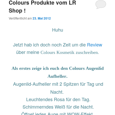
Colours Kosmetik zuschreiben.
Als erstes zeige ich euch den
Colours
Augenlid
.
Aufheller
Augenlid-Aufheller mit 2 Spitzen für Tag und
Nacht.
Leuchtendes Rosa für den Tag.
Schimmerndes Weiß für die Nacht.
Öffnet jedes Auge mit WOW-Effekt.
Direkt unter die Augenbrauen auftragen.
Der Stift lässt sich mit seiner cemigen Textur
sehr leicht und unkompliziert auftragen.
Er lässt die Augen im neuen Glanz erstrahlen.
Ein extrem schöner Highlighter, der auch noch
lange hält.
Ich benütze ihn auch noch auf der unteren