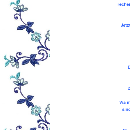
reche
Jetz
D
D
Via m
sin