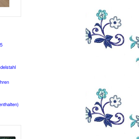
55
delstahl
öhren
nthalten)