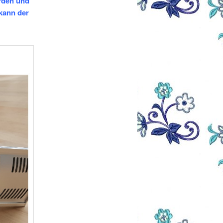
rden und
 kann der