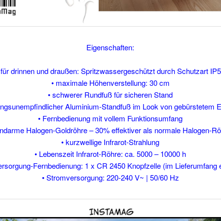
Eigenschaften:
 für drinnen und draußen: Spritzwassergeschützt durch Schutzart IP
• maximale Höhenverstellung: 30 cm
• schwerer Rundfuß für sicheren Stand
rungsunempfindlicher Aluminium-Standfuß im Look von gebürstetem E
• Fernbedienung mit vollem Funktionsumfang
endarme Halogen-Goldröhre – 30% effektiver als normale Halogen-R
• kurzwellige Infrarot-Strahlung
• Lebenszeit Infrarot-Röhre: ca. 5000 – 10000 h
ersorgung-Fernbedienung: 1 x CR 2450 Knopfzelle (im Lieferumfang e
• Stromversorgung: 220-240 V~ | 50/60 Hz