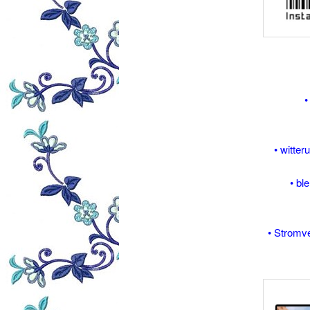
•
• witte
• bl
• Stromv