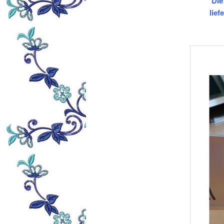
Die
lief