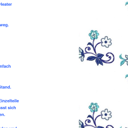
Heater
 weg.
infach
Stand.
inzelteile
sst sich
en.