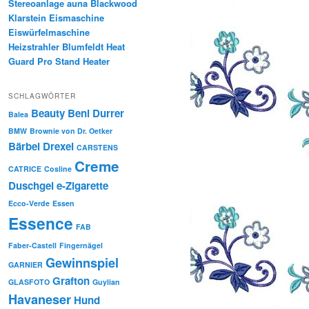
Stereoanlage auna Blackwood
Klarstein Eismaschine
Eiswürfelmaschine
Heizstrahler Blumfeldt Heat
Guard Pro Stand Heater
SCHLAGWÖRTER
Beauty
Beni Durrer
Balea
BMW
Brownie von Dr. Oetker
Bärbel Drexel
CARSTENS
Creme
CATRICE
Cosline
Duschgel
e-Zigarette
Ecco-Verde
Essen
Essence
FAB
Faber-Castell
Fingernägel
Gewinnspiel
GARNIER
Grafton
GLASFOTO
Guylian
Havaneser
Hund