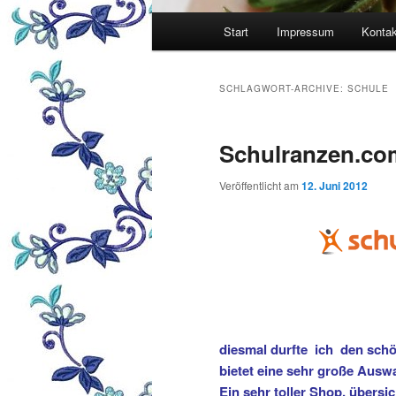
Hauptmenü
Start
Impressum
Kontak
SCHLAGWORT-ARCHIVE:
SCHULE
Schulranzen.co
Veröffentlicht am
12. Juni 2012
diesmal durfte ich den sch
bietet eine sehr große Ausw
Ein sehr toller Shop, übersi