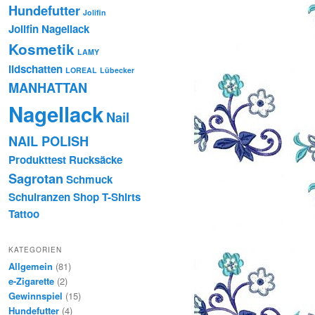
Hundefutter
Jolifin
Jolifin Nagellack
Kosmetik
LAMY
lidschatten
LOREAL
Lübecker
MANHATTAN
Nagellack
Nail
NAIL POLISH
Produkttest
Rucksäcke
Sagrotan
Schmuck
Schulranzen
Shop
T-Shirts
Tattoo
KATEGORIEN
Allgemein
(81)
e-Zigarette
(2)
Gewinnspiel
(15)
Hundefutter
(4)