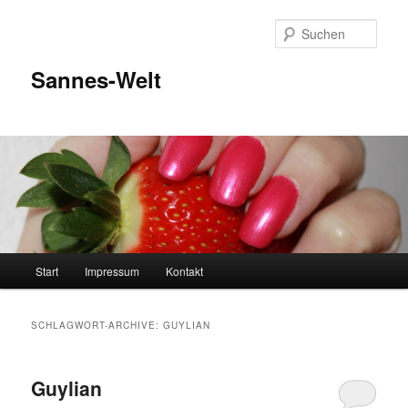
Zum
Zum
Inhalt
sekundären
Such
wechseln
Inhalt
wechseln
Sannes-Welt
Hauptmenü
Start
Impressum
Kontakt
SCHLAGWORT-ARCHIVE:
GUYLIAN
Guylian