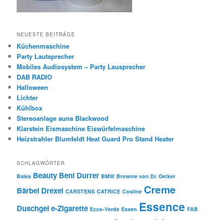
NEUESTE BEITRÄGE
Küchenmaschine
Party Lautsprecher
Mobiles Audiosystem – Party Lausprecher
DAB RADIO
Halloween
Lichter
Kühlbox
Stereoanlage auna Blackwood
Klarstein Eismaschine Eiswürfelmaschine
Heizstrahler Blumfeldt Heat Guard Pro Stand Heater
SCHLAGWÖRTER
Beauty
Beni Durrer
Balea
BMW
Brownie von Dr. Oetker
Creme
Bärbel Drexel
CARSTENS
CATRICE
Cosline
Essence
Duschgel
e-Zigarette
Ecco-Verde
Essen
FAB