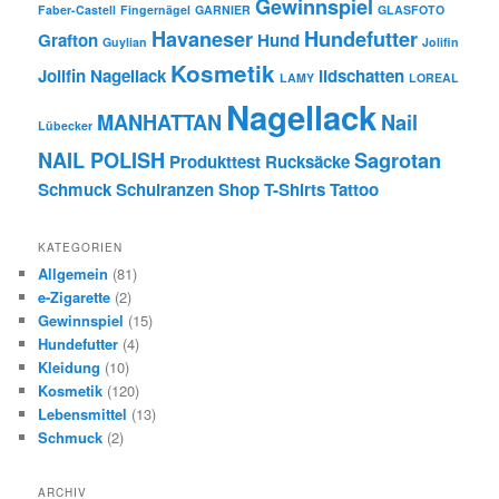
Gewinnspiel
Faber-Castell
Fingernägel
GARNIER
GLASFOTO
Havaneser
Hundefutter
Grafton
Hund
Guylian
Jolifin
Kosmetik
Jolifin Nagellack
lidschatten
LAMY
LOREAL
Nagellack
MANHATTAN
Nail
Lübecker
NAIL POLISH
Sagrotan
Produkttest
Rucksäcke
Schmuck
Schulranzen
Shop
T-Shirts
Tattoo
KATEGORIEN
Allgemein
(81)
e-Zigarette
(2)
Gewinnspiel
(15)
Hundefutter
(4)
Kleidung
(10)
Kosmetik
(120)
Lebensmittel
(13)
Schmuck
(2)
ARCHIV