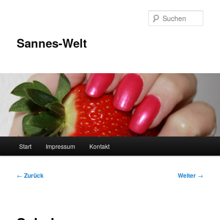
Zum
Inhalt
Such
wechseln
Sannes-Welt
Hauptmenü
Start
Impressum
Kontakt
Beitragsnavigation
←
Zurück
Weiter
→