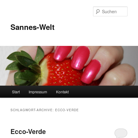
Zum
Zum
Inhalt
sekundären
Such
wechseln
Inhalt
wechseln
Sannes-Welt
Hauptmenü
Start
Impressum
Kontakt
SCHLAGWORT-ARCHIVE:
ECCO-VERDE
Ecco-Verde