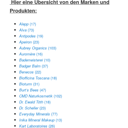
Hier eine Übersicht von den Marken und
Produkten:
Alepp
(17)
Alva
(73)
Antipodes
(19)
Apeiron
(23)
Aubrey Organics
(103)
Auromère
(16)
Bademeisterei
(10)
Badger Balm
(37)
Benecos
(22)
Biofficina Toscana
(18)
Bioturm
(31)
Burt’s Bees
(47)
CMD Naturkosmetik
(102)
Dr. Ewald Töth
(18)
Dr. Scheller
(23)
Everyday Minerals
(77)
Inika Mineral Makeup
(13)
Kart Laboratoires
(26)