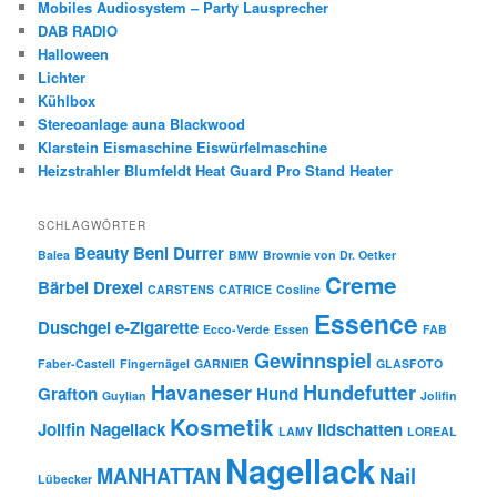
Mobiles Audiosystem – Party Lausprecher
DAB RADIO
Halloween
Lichter
Kühlbox
Stereoanlage auna Blackwood
Klarstein Eismaschine Eiswürfelmaschine
Heizstrahler Blumfeldt Heat Guard Pro Stand Heater
SCHLAGWÖRTER
Beauty
Beni Durrer
Balea
BMW
Brownie von Dr. Oetker
Creme
Bärbel Drexel
CARSTENS
CATRICE
Cosline
Essence
Duschgel
e-Zigarette
Ecco-Verde
Essen
FAB
Gewinnspiel
Faber-Castell
Fingernägel
GARNIER
GLASFOTO
Havaneser
Hundefutter
Grafton
Hund
Guylian
Jolifin
Kosmetik
Jolifin Nagellack
lidschatten
LAMY
LOREAL
Nagellack
MANHATTAN
Nail
Lübecker