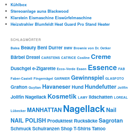
Kühlbox
Stereoanlage auna Blackwood
Klarstein Eismaschine Eiswürfelmaschine
Heizstrahler Blumfeldt Heat Guard Pro Stand Heater
SCHLAGWÖRTER
Beauty
Beni Durrer
Balea
BMW
Brownie von Dr. Oetker
Creme
Bärbel Drexel
CARSTENS
CATRICE
Cosline
Essence
Duschgel
e-Zigarette
Ecco-Verde
Essen
FAB
Gewinnspiel
Faber-Castell
Fingernägel
GARNIER
GLASFOTO
Havaneser
Hundefutter
Grafton
Hund
Guylian
Jolifin
Kosmetik
Jolifin Nagellack
lidschatten
LAMY
LOREAL
Nagellack
MANHATTAN
Nail
Lübecker
NAIL POLISH
Sagrotan
Produkttest
Rucksäcke
Schmuck
Schulranzen
Shop
T-Shirts
Tattoo