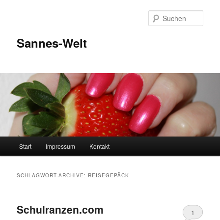
Zum
Zum
Inhalt
sekundären
Such
wechseln
Inhalt
wechseln
Sannes-Welt
Hauptmenü
Start
Impressum
Kontakt
SCHLAGWORT-ARCHIVE:
REISEGEPÄCK
Schulranzen.com
1