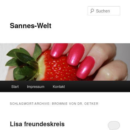
Zum
Zum
Inhalt
sekundären
Such
wechseln
Inhalt
wechseln
Sannes-Welt
Hauptmenü
Start
Impressum
Kontakt
SCHLAGWORT-ARCHIVE:
BROWNIE VON DR. OETKER
Lisa freundeskreis