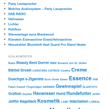
Party Lautsprecher
Mobiles Audiosystem – Party Lausprecher
DAB RADIO
Halloween
Lichter
Kühlbox
Stereoanlage auna Blackwood
Klarstein Eismaschine Eiswürfelmaschine
Heizstrahler Blumfeldt Heat Guard Pro Stand Heater
SCHLAGWÖRTER
Beauty
Beni Durrer
Balea
BMW
Brownie von Dr. Oetker
Creme
Bärbel Drexel
CARSTENS
CATRICE
Cosline
Essence
Duschgel
e-Zigarette
Ecco-Verde
Essen
FAB
Gewinnspiel
Faber-Castell
Fingernägel
GARNIER
GLASFOTO
Havaneser
Hundefutter
Grafton
Hund
Guylian
Jolifin
Kosmetik
Jolifin Nagellack
lidschatten
LAMY
LOREAL