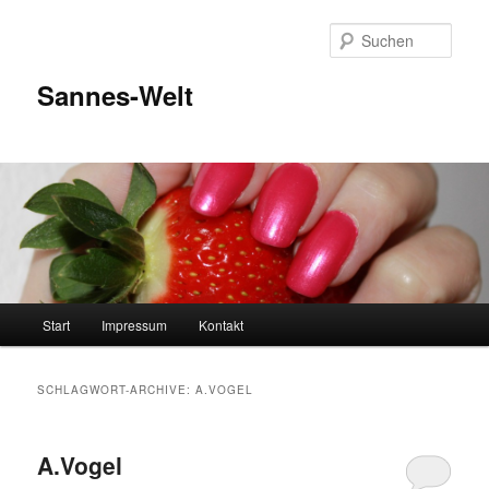
Zum
Zum
Inhalt
sekundären
Such
wechseln
Inhalt
wechseln
Sannes-Welt
Hauptmenü
Start
Impressum
Kontakt
SCHLAGWORT-ARCHIVE:
A.VOGEL
A.Vogel