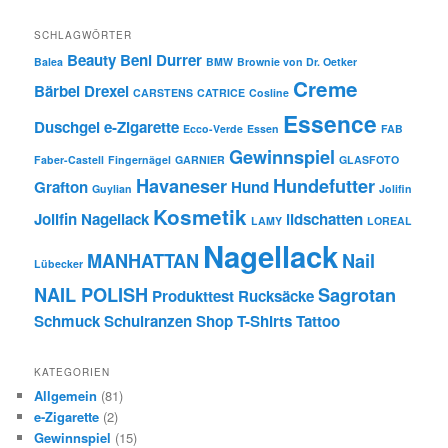
SCHLAGWÖRTER
Beauty
Beni Durrer
Balea
BMW
Brownie von Dr. Oetker
Creme
Bärbel Drexel
CARSTENS
CATRICE
Cosline
Essence
Duschgel
e-Zigarette
Ecco-Verde
Essen
FAB
Gewinnspiel
Faber-Castell
Fingernägel
GARNIER
GLASFOTO
Havaneser
Hundefutter
Grafton
Hund
Guylian
Jolifin
Kosmetik
Jolifin Nagellack
lidschatten
LAMY
LOREAL
Nagellack
MANHATTAN
Nail
Lübecker
NAIL POLISH
Sagrotan
Produkttest
Rucksäcke
Schmuck
Schulranzen
Shop
T-Shirts
Tattoo
KATEGORIEN
Allgemein
(81)
e-Zigarette
(2)
Gewinnspiel
(15)