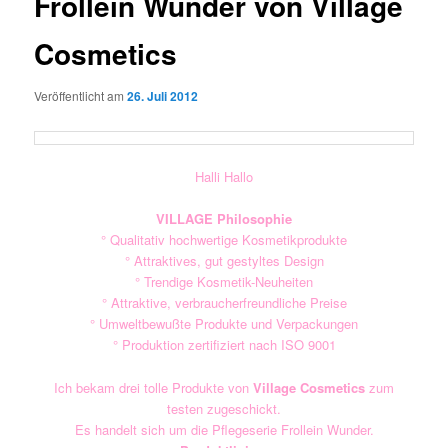
Frollein Wunder von Village
Cosmetics
Veröffentlicht am
26. Juli 2012
Halli Hallo
VILLAGE Philosophie
° Qualitativ hochwertige Kosmetikprodukte
° Attraktives, gut gestyltes Design
° Trendige Kosmetik-Neuheiten
° Attraktive, verbraucherfreundliche Preise
° Umweltbewußte Produkte und Verpackungen
° Produktion zertifiziert nach ISO 9001
Ich bekam drei tolle Produkte von
Village Cosmetics
zum
testen zugeschickt.
Es handelt sich um die Pflegeserie Frollein Wunder.