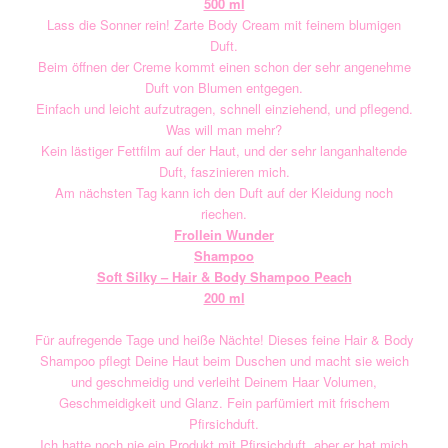
500 ml
Lass die Sonner rein! Zarte Body Cream mit feinem blumigen
Duft.
Beim öffnen der Creme kommt einen schon der sehr angenehme
Duft von Blumen entgegen.
Einfach und leicht aufzutragen, schnell einziehend, und pflegend.
Was will man mehr?
Kein lästiger Fettfilm auf der Haut, und der sehr langanhaltende
Duft, faszinieren mich.
Am nächsten Tag kann ich den Duft auf der Kleidung noch
riechen.
Frollein Wunder
Shampoo
Soft Silky – Hair & Body Shampoo Peach
200 ml
Für aufregende Tage und heiße Nächte! Dieses feine Hair & Body
Shampoo pflegt Deine Haut beim Duschen und macht sie weich
und geschmeidig und verleiht Deinem Haar Volumen,
Geschmeidigkeit und Glanz. Fein parfümiert mit frischem
Pfirsichduft.
Ich hatte noch nie ein Produkt mit Pfirsichduft, aber er hat mich