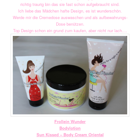
richtig traurig bin das sie fast schon aufgebraucht sind.
Ich liebe das Mädchen hafte Design, es ist wunderschön.
Werde mir die Cremedose auswaschen und als aufbewahrungs-
Dose benützen.
Top Design schon ein grund zum kaufen, aber nicht nur lach….
Frollein Wunder
Bodylotion
Sun Kissed – Body Cream Oriental