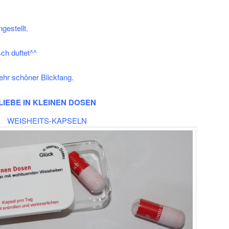
gestellt.
ch duftet^^
ehr schöner Blickfang.
LIEBE IN KLEINEN DOSEN
WEISHEITS-KAPSELN