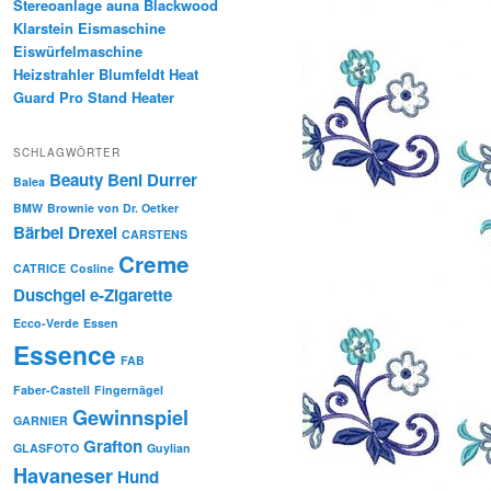
Stereoanlage auna Blackwood
Klarstein Eismaschine
Eiswürfelmaschine
Heizstrahler Blumfeldt Heat
Guard Pro Stand Heater
SCHLAGWÖRTER
Beauty
Beni Durrer
Balea
BMW
Brownie von Dr. Oetker
Bärbel Drexel
CARSTENS
Creme
CATRICE
Cosline
Duschgel
e-Zigarette
Ecco-Verde
Essen
Essence
FAB
Faber-Castell
Fingernägel
Gewinnspiel
GARNIER
Grafton
GLASFOTO
Guylian
Havaneser
Hund