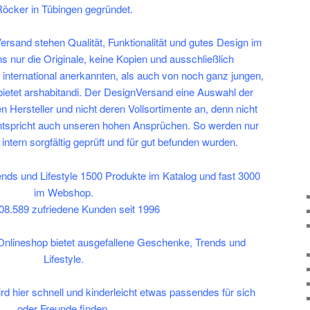
öcker in Tübingen gegründet.
ersand stehen Qualität, Funktionalität und gutes Design im
ns nur die Originale, keine Kopien und ausschließlich
international anerkannten, als auch von noch ganz jungen,
bietet arshabitandi. Der DesignVersand eine Auswahl der
n Hersteller und nicht deren Vollsortimente an, denn nicht
ntspricht auch unseren hohen Ansprüchen. So werden nur
intern sorgfältig geprüft und für gut befunden wurden.
ds und Lifestyle 1500 Produkte im Katalog und fast 3000
im Webshop.
08.589 zufriedene Kunden seit 1996
 Onlineshop bietet ausgefallene Geschenke, Trends und
Lifestyle.
ird hier schnell und kinderleicht etwas passendes für sich
oder Freunde finden.