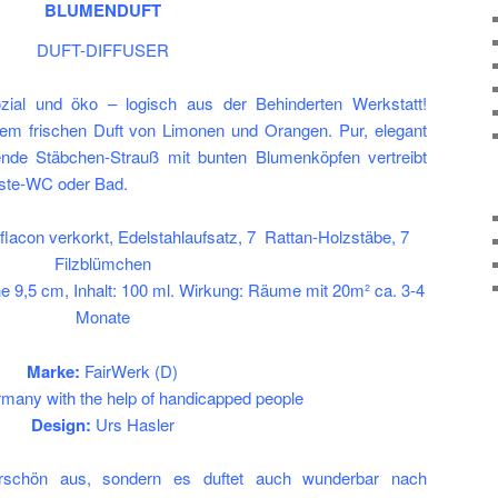
BLUMENDUFT
DUFT-DIFFUSER
sozial und öko – logisch aus der Behinderten Werkstatt!
 frischen Duft von Limonen und Orangen. Pur, elegant
ende Stäbchen-Strauß mit bunten Blumenköpfen vertreibt
te-WC oder Bad.
acon verkorkt, Edelstahlaufsatz, 7 Rattan-Holzstäbe, 7
Filzblümchen
 9,5 cm, Inhalt: 100 ml. Wirkung: Räume mit 20m² ca. 3-4
Monate
Marke:
FairWerk (D)
any with the help of handicapped people
Design:
Urs Hasler
schön aus, sondern es duftet auch wunderbar nach