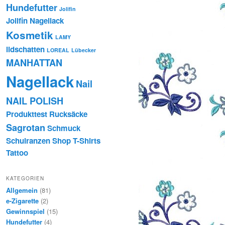
Hundefutter
Jolifin
Jolifin Nagellack
Kosmetik
LAMY
lidschatten
LOREAL
Lübecker
MANHATTAN
Nagellack
Nail
NAIL POLISH
Produkttest
Rucksäcke
Sagrotan
Schmuck
Schulranzen
Shop
T-Shirts
Tattoo
KATEGORIEN
Allgemein
(81)
e-Zigarette
(2)
Gewinnspiel
(15)
Hundefutter
(4)