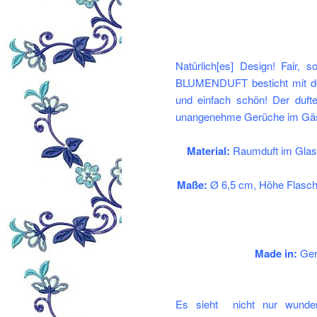
Natürlich[es] Design! Fair, 
BLUMENDUFT besticht mit dem
und einfach schön! Der duft
unangenehme Gerüche im Gäs
Material:
Raumduft im Glasfl
Maße:
Ø 6,5 cm, Höhe Flasche
Made in:
Germ
Es sieht nicht nur wunder