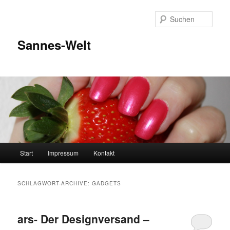
Zum
Zum
Inhalt
sekundären
Such
wechseln
Inhalt
wechseln
Sannes-Welt
Hauptmenü
Start
Impressum
Kontakt
SCHLAGWORT-ARCHIVE:
GADGETS
ars- Der Designversand –