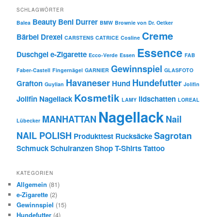
SCHLAGWÖRTER
Beauty
Beni Durrer
Balea
BMW
Brownie von Dr. Oetker
Creme
Bärbel Drexel
CARSTENS
CATRICE
Cosline
Essence
Duschgel
e-Zigarette
Ecco-Verde
Essen
FAB
Gewinnspiel
Faber-Castell
Fingernägel
GARNIER
GLASFOTO
Havaneser
Hundefutter
Grafton
Hund
Guylian
Jolifin
Kosmetik
Jolifin Nagellack
lidschatten
LAMY
LOREAL
Nagellack
MANHATTAN
Nail
Lübecker
NAIL POLISH
Sagrotan
Produkttest
Rucksäcke
Schmuck
Schulranzen
Shop
T-Shirts
Tattoo
KATEGORIEN
Allgemein
(81)
e-Zigarette
(2)
Gewinnspiel
(15)
Hundefutter
(4)