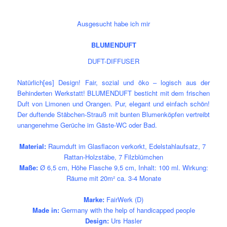
Ausgesucht habe ich mir
BLUMENDUFT
DUFT-DIFFUSER
Natürlich[es] Design! Fair, sozial und öko – logisch aus der
Behinderten Werkstatt! BLUMENDUFT besticht mit dem frischen
Duft von Limonen und Orangen. Pur, elegant und einfach schön!
Der duftende Stäbchen-Strauß mit bunten Blumenköpfen vertreibt
unangenehme Gerüche im Gäste-WC oder Bad.
Material:
Raumduft im Glasflacon verkorkt, Edelstahlaufsatz, 7
Rattan-Holzstäbe, 7 Filzblümchen
Maße:
Ø 6,5 cm, Höhe Flasche 9,5 cm, Inhalt: 100 ml. Wirkung:
Räume mit 20m² ca. 3-4 Monate
Marke:
FairWerk (D)
Made in:
Germany with the help of handicapped people
Design:
Urs Hasler