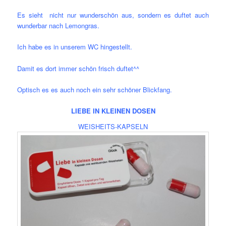
Es sieht nicht nur wunderschön aus, sondern es duftet auch
wunderbar nach Lemongras.
Ich habe es in unserem WC hingestellt.
Damit es dort immer schön frisch duftet^^
Optisch es es auch noch ein sehr schöner Blickfang.
LIEBE IN KLEINEN DOSEN
WEISHEITS-KAPSELN