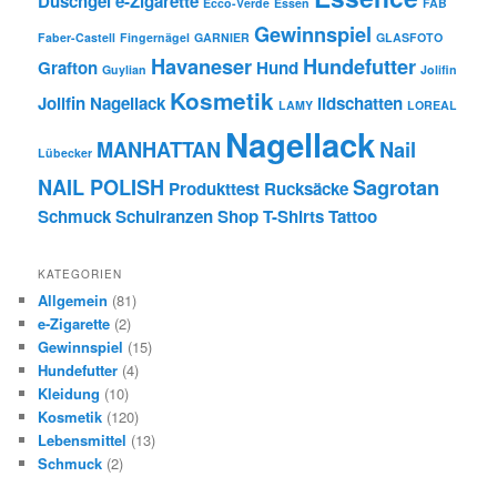
Duschgel
e-Zigarette
Ecco-Verde
Essen
FAB
Gewinnspiel
Faber-Castell
Fingernägel
GARNIER
GLASFOTO
Havaneser
Hundefutter
Grafton
Hund
Guylian
Jolifin
Kosmetik
Jolifin Nagellack
lidschatten
LAMY
LOREAL
Nagellack
MANHATTAN
Nail
Lübecker
NAIL POLISH
Sagrotan
Produkttest
Rucksäcke
Schmuck
Schulranzen
Shop
T-Shirts
Tattoo
KATEGORIEN
Allgemein
(81)
e-Zigarette
(2)
Gewinnspiel
(15)
Hundefutter
(4)
Kleidung
(10)
Kosmetik
(120)
Lebensmittel
(13)
Schmuck
(2)