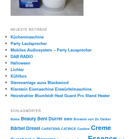
NEUESTE BEITRÄGE
Küchenmaschine
Party Lautsprecher
Mobiles Audiosystem – Party Lausprecher
DAB RADIO
Halloween
Lichter
Kühlbox
Stereoanlage auna Blackwood
Klarstein Eismaschine Eiswürfelmaschine
Heizstrahler Blumfeldt Heat Guard Pro Stand Heater
SCHLAGWÖRTER
Beauty
Beni Durrer
Balea
BMW
Brownie von Dr. Oetker
Creme
Bärbel Drexel
CARSTENS
CATRICE
Cosline
Essence