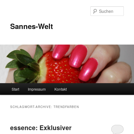
Zum
Zum
Inhalt
sekundären
Such
wechseln
Inhalt
wechseln
Sannes-Welt
Hauptmenü
Start
Impressum
Kontakt
SCHLAGWORT-ARCHIVE:
TRENDFARBEN
essence: Exklusiver