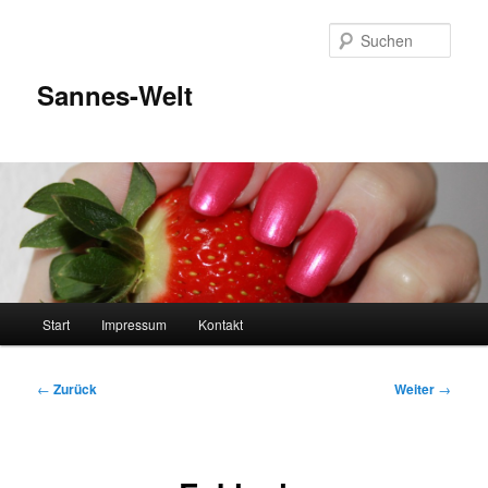
Zum
Inhalt
Such
wechseln
Sannes-Welt
Hauptmenü
Start
Impressum
Kontakt
Beitragsnavigation
←
Zurück
Weiter
→