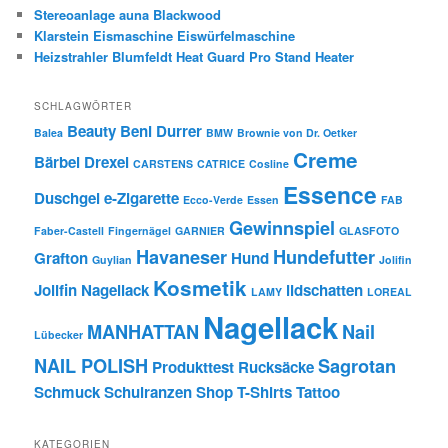
Stereoanlage auna Blackwood
Klarstein Eismaschine Eiswürfelmaschine
Heizstrahler Blumfeldt Heat Guard Pro Stand Heater
SCHLAGWÖRTER
Beauty
Beni Durrer
Balea
BMW
Brownie von Dr. Oetker
Creme
Bärbel Drexel
CARSTENS
CATRICE
Cosline
Essence
Duschgel
e-Zigarette
Ecco-Verde
Essen
FAB
Gewinnspiel
Faber-Castell
Fingernägel
GARNIER
GLASFOTO
Havaneser
Hundefutter
Grafton
Hund
Guylian
Jolifin
Kosmetik
Jolifin Nagellack
lidschatten
LAMY
LOREAL
Nagellack
MANHATTAN
Nail
Lübecker
NAIL POLISH
Sagrotan
Produkttest
Rucksäcke
Schmuck
Schulranzen
Shop
T-Shirts
Tattoo
KATEGORIEN