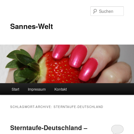
Zum
Zum
Inhalt
sekundären
Such
wechseln
Inhalt
wechseln
Sannes-Welt
Hauptmenü
Start
Impressum
Kontakt
SCHLAGWORT-ARCHIVE:
STERNTAUFE-DEUTSCHLAND
Sterntaufe-Deutschland –