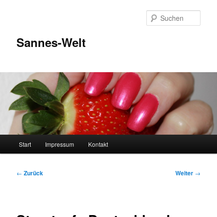
Zum
Inhalt
Such
wechseln
Sannes-Welt
Hauptmenü
Start
Impressum
Kontakt
Beitragsnavigation
←
Zurück
Weiter
→