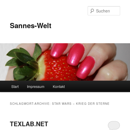
Zum
Zum
Inhalt
sekundären
Such
wechseln
Inhalt
wechseln
Sannes-Welt
Hauptmenü
Start
Impressum
Kontakt
SCHLAGWORT-ARCHIVE:
STAR WARS – KRIEG DER STERNE
TEXLAB.NET