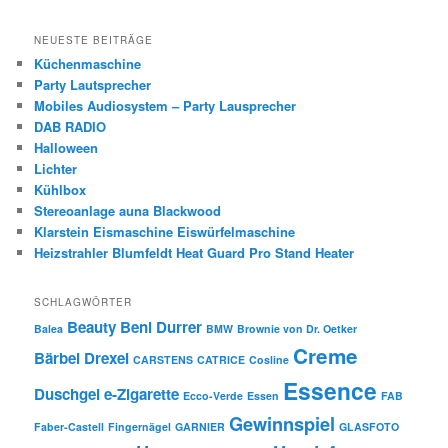
NEUESTE BEITRÄGE
Küchenmaschine
Party Lautsprecher
Mobiles Audiosystem – Party Lausprecher
DAB RADIO
Halloween
Lichter
Kühlbox
Stereoanlage auna Blackwood
Klarstein Eismaschine Eiswürfelmaschine
Heizstrahler Blumfeldt Heat Guard Pro Stand Heater
SCHLAGWÖRTER
Beauty
Beni Durrer
Balea
BMW
Brownie von Dr. Oetker
Creme
Bärbel Drexel
CARSTENS
CATRICE
Cosline
Essence
Duschgel
e-Zigarette
Ecco-Verde
Essen
FAB
Gewinnspiel
Faber-Castell
Fingernägel
GARNIER
GLASFOTO