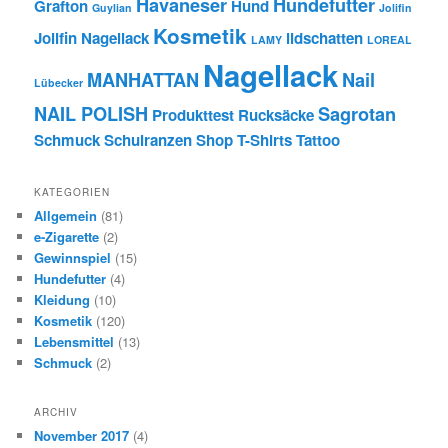
Havaneser
Hundefutter
Grafton
Hund
Guylian
Jolifin
Kosmetik
Jolifin Nagellack
lidschatten
LAMY
LOREAL
Nagellack
MANHATTAN
Nail
Lübecker
NAIL POLISH
Sagrotan
Produkttest
Rucksäcke
Schmuck
Schulranzen
Shop
T-Shirts
Tattoo
KATEGORIEN
Allgemein
(81)
e-Zigarette
(2)
Gewinnspiel
(15)
Hundefutter
(4)
Kleidung
(10)
Kosmetik
(120)
Lebensmittel
(13)
Schmuck
(2)
ARCHIV
November 2017
(4)