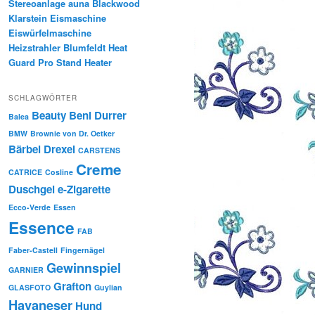
Stereoanlage auna Blackwood
Klarstein Eismaschine
Eiswürfelmaschine
Heizstrahler Blumfeldt Heat
Guard Pro Stand Heater
SCHLAGWÖRTER
Beauty
Beni Durrer
Balea
BMW
Brownie von Dr. Oetker
Bärbel Drexel
CARSTENS
Creme
CATRICE
Cosline
Duschgel
e-Zigarette
Ecco-Verde
Essen
Essence
FAB
Faber-Castell
Fingernägel
Gewinnspiel
GARNIER
Grafton
GLASFOTO
Guylian
Havaneser
Hund