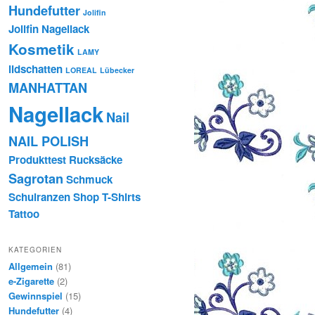
Hundefutter
Jolifin
Jolifin Nagellack
Kosmetik
LAMY
lidschatten
LOREAL
Lübecker
MANHATTAN
Nagellack
Nail
NAIL POLISH
Produkttest
Rucksäcke
Sagrotan
Schmuck
Schulranzen
Shop
T-Shirts
Tattoo
KATEGORIEN
Allgemein
(81)
e-Zigarette
(2)
Gewinnspiel
(15)
Hundefutter
(4)