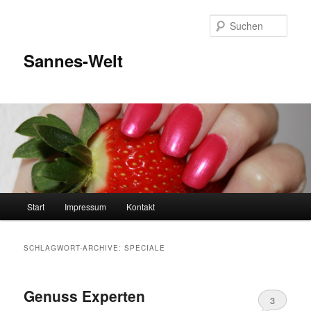
Zum
Zum
Inhalt
sekundären
Such
wechseln
Inhalt
wechseln
Sannes-Welt
Hauptmenü
Start
Impressum
Kontakt
SCHLAGWORT-ARCHIVE:
SPECIALE
Genuss Experten
3