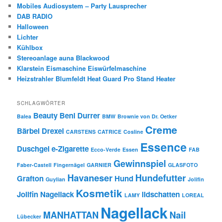
Mobiles Audiosystem – Party Lausprecher
DAB RADIO
Halloween
Lichter
Kühlbox
Stereoanlage auna Blackwood
Klarstein Eismaschine Eiswürfelmaschine
Heizstrahler Blumfeldt Heat Guard Pro Stand Heater
SCHLAGWÖRTER
Beauty
Beni Durrer
Balea
BMW
Brownie von Dr. Oetker
Creme
Bärbel Drexel
CARSTENS
CATRICE
Cosline
Essence
Duschgel
e-Zigarette
Ecco-Verde
Essen
FAB
Gewinnspiel
Faber-Castell
Fingernägel
GARNIER
GLASFOTO
Havaneser
Hundefutter
Grafton
Hund
Guylian
Jolifin
Kosmetik
Jolifin Nagellack
lidschatten
LAMY
LOREAL
Nagellack
MANHATTAN
Nail
Lübecker