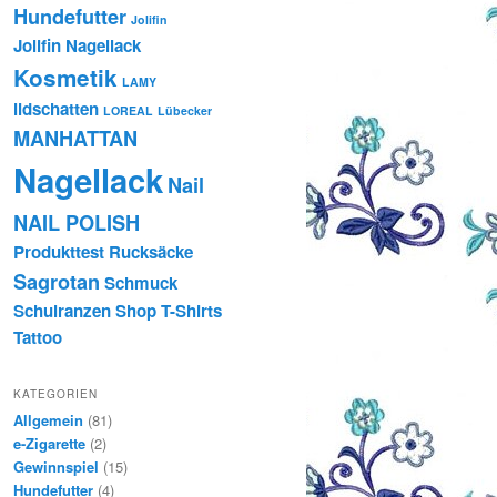
Hundefutter
Jolifin
Jolifin Nagellack
Kosmetik
LAMY
lidschatten
LOREAL
Lübecker
MANHATTAN
Nagellack
Nail
NAIL POLISH
Produkttest
Rucksäcke
Sagrotan
Schmuck
Schulranzen
Shop
T-Shirts
Tattoo
KATEGORIEN
Allgemein
(81)
e-Zigarette
(2)
Gewinnspiel
(15)
Hundefutter
(4)