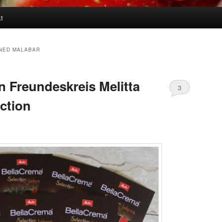
t
NED MALABAR
 Freundeskreis Melitta
3
ction