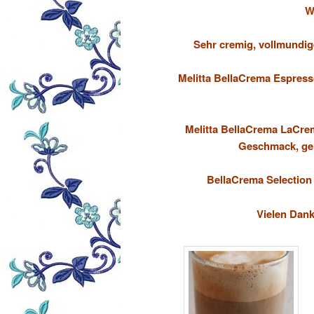
W
Sehr cremig, vollmundige
Melitta BellaCrema Espres
Melitta BellaCrema LaCre
Geschmack, gen
BellaCrema Selection
Vielen Dank