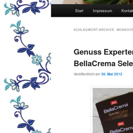
Hauptmenü
Start
Impressum
Kontak
SCHLAGWORT-ARCHIVE:
MONSOO
Genuss Experten
BellaCrema Sele
Veröffentlicht am
30. Mai 2012