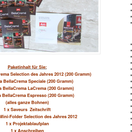
Paketinhalt für Sie:
Crema Selection des Jahres 2012 (200 Gramm)
tta BellaCrema Speciale (200 Gramm)
tta BellaCrema LaCrema (200 Gramm)
ta BellaCrema Espresso (200 Gramm)
(alles ganze Bohnen)
1 x Saveurs Zeitschrift
 Mini-Folder Selection des Jahres 2012
1 x Projektablaufplan
1 x Anschreiben