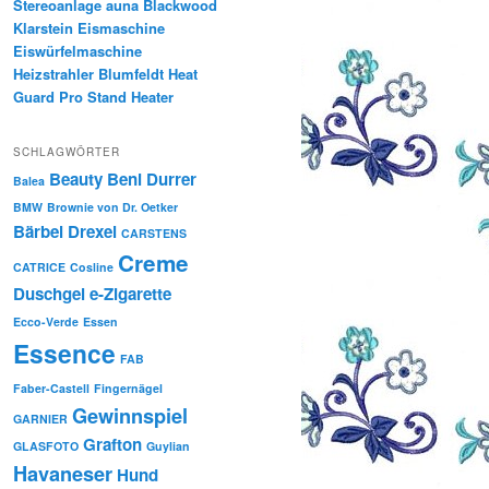
Stereoanlage auna Blackwood
Klarstein Eismaschine
Eiswürfelmaschine
Heizstrahler Blumfeldt Heat
Guard Pro Stand Heater
SCHLAGWÖRTER
Beauty
Beni Durrer
Balea
BMW
Brownie von Dr. Oetker
Bärbel Drexel
CARSTENS
Creme
CATRICE
Cosline
Duschgel
e-Zigarette
Ecco-Verde
Essen
Essence
FAB
Faber-Castell
Fingernägel
Gewinnspiel
GARNIER
Grafton
GLASFOTO
Guylian
Havaneser
Hund