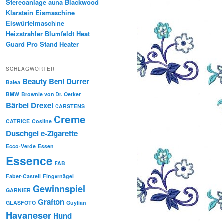
Stereoanlage auna Blackwood
Klarstein Eismaschine
Eiswürfelmaschine
Heizstrahler Blumfeldt Heat
Guard Pro Stand Heater
SCHLAGWÖRTER
Beauty
Beni Durrer
Balea
BMW
Brownie von Dr. Oetker
Bärbel Drexel
CARSTENS
Creme
CATRICE
Cosline
Duschgel
e-Zigarette
Ecco-Verde
Essen
Essence
FAB
Faber-Castell
Fingernägel
Gewinnspiel
GARNIER
Grafton
GLASFOTO
Guylian
Havaneser
Hund