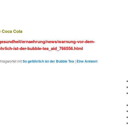
e Coca Cola
/gesundheit/ernaehrung/news/warnung-vor-dem-
hrlich-ist-der-bubble-tea_aid_766556.html
hlagwortet mit
So gefährlich ist der Bubble Tea
|
Eine
Antwort