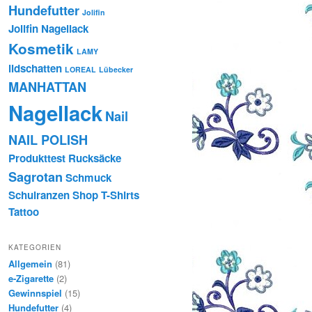
Hundefutter
Jolifin
Jolifin Nagellack
Kosmetik
LAMY
lidschatten
LOREAL
Lübecker
MANHATTAN
Nagellack
Nail
NAIL POLISH
Produkttest
Rucksäcke
Sagrotan
Schmuck
Schulranzen
Shop
T-Shirts
Tattoo
KATEGORIEN
Allgemein
(81)
e-Zigarette
(2)
Gewinnspiel
(15)
Hundefutter
(4)