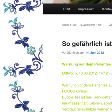
Hauptmenü
Start
Impressum
Kontak
SCHLAGWORT-ARCHIVE:
SO GEFÄ
So gefährlich is
Veröffentlicht am
14. Juni 2012
Warnung vor dem Perlentee a
Mittwoch, 13.06.2012, 14:12 
Warnung vor dem Perlentee aus 
FOCUS Online:
Bubble Tea ist das Trendgeträn
nur massenhaft Kalorien, sond
Verbraucherschützer warnen v