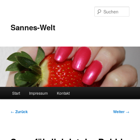
Zum
Inhalt
Such
wechseln
Sannes-Welt
Hauptmenü
Start
Impressum
Kontakt
Beitragsnavigation
←
Zurück
Weiter
→