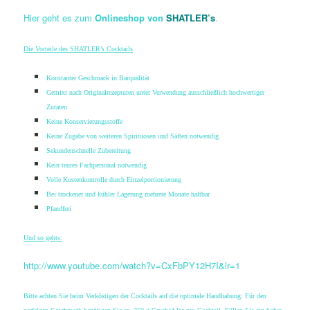
Hier geht es zum
Onlineshop von
SHATLER’s
.
Die Vorteile des SHATLER’s Cocktails
Konstanter Geschmack in Barqualität
Gemixt nach Originalrezepturen unter Verwendung ausschließlich hochwertiger
Zutaten
Keine Konservierungsstoffe
Keine Zugabe von weiteren Spirituosen und Säften notwendig
Sekundenschnelle Zubereitung
Kein teures Fachpersonal notwendig
Volle Kostenkontrolle durch Einzelportionierung
Bei trockener und kühler Lagerung mehrere Monate haltbar
Pfandfrei
Und so gehts:
http://www.youtube.com/watch?v=CxFbPY12H7I&lr=1
Bitte achten Sie beim Verköstigen der Cocktails auf die optimale Handhabung: Für den