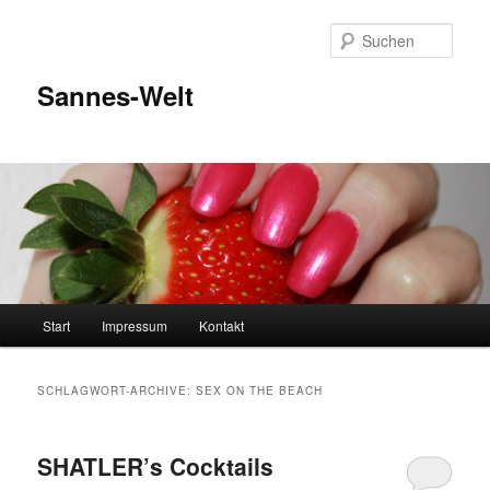
Zum
Zum
Inhalt
sekundären
Such
wechseln
Inhalt
wechseln
Sannes-Welt
Hauptmenü
Start
Impressum
Kontakt
SCHLAGWORT-ARCHIVE:
SEX ON THE BEACH
SHATLER’s Cocktails