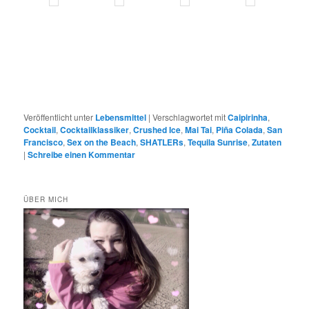
Veröffentlicht unter
Lebensmittel
|
Verschlagwortet mit
Caipirinha
,
Cocktail
,
Cocktailklassiker
,
Crushed Ice
,
Mai Tai
,
Piña Colada
,
San
Francisco
,
Sex on the Beach
,
SHATLERs
,
Tequila Sunrise
,
Zutaten
|
Schreibe einen Kommentar
ÜBER MICH