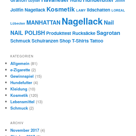
Guylian
Jolifin
Kosmetik
Jolifin Nagellack
lidschatten
LAMY
LOREAL
Nagellack
MANHATTAN
Nail
Lübecker
NAIL POLISH
Sagrotan
Produkttest
Rucksäcke
Schmuck
Schulranzen
Shop
T-Shirts
Tattoo
KATEGORIEN
Allgemein
(81)
e-Zigarette
(2)
Gewinnspiel
(15)
Hundefutter
(4)
Kleidung
(10)
Kosmetik
(120)
Lebensmittel
(13)
Schmuck
(2)
ARCHIV
November 2017
(4)