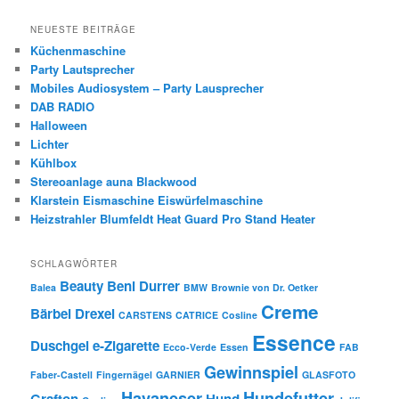
NEUESTE BEITRÄGE
Küchenmaschine
Party Lautsprecher
Mobiles Audiosystem – Party Lausprecher
DAB RADIO
Halloween
Lichter
Kühlbox
Stereoanlage auna Blackwood
Klarstein Eismaschine Eiswürfelmaschine
Heizstrahler Blumfeldt Heat Guard Pro Stand Heater
SCHLAGWÖRTER
Beauty
Beni Durrer
Balea
BMW
Brownie von Dr. Oetker
Creme
Bärbel Drexel
CARSTENS
CATRICE
Cosline
Essence
Duschgel
e-Zigarette
Ecco-Verde
Essen
FAB
Gewinnspiel
Faber-Castell
Fingernägel
GARNIER
GLASFOTO
Havaneser
Hundefutter
Grafton
Hund