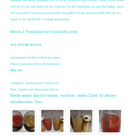
perfekten Geschmack benötigen Sie ca. 250 g Crushed Ice pro Cocktail. Füllen Sie ein hohes
Glas (0,4 L) bis zum Rand mit Eis, schütteln Sie die Verpackung ein paar Mal kräftig, damit
sich eine schöne Schaumkrone entwickelt und gießen Sie den gesamten Inhalt über das Eis.
Schon ist Ihr SHATLER’s Cocktail genussfertig!
Meine 2 Fantastischen Cocktails sind:
SEX ON THE BEACH
Erfrischender Wodka-Cocktail mit süßem
Pfirsich
und einer leichten Rotbeerennote
MAI TAI
Goldgelber, fruchtig-saurer Cocktail mit
Rum,
Mandel und erfrischender Zitrone
Beide waren absolut lecker, nochmal vielen Dank für diesen
wundervollen Test.