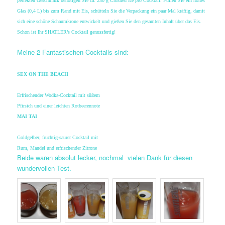
perfekten Geschmack benötigen Sie ca. 250 g Crushed Ice pro Cocktail. Füllen Sie ein hohes
Glas (0,4 L) bis zum Rand mit Eis, schütteln Sie die Verpackung ein paar Mal kräftig, damit
sich eine schöne Schaumkrone entwickelt und gießen Sie den gesamten Inhalt über das Eis.
Schon ist Ihr SHATLER’s Cocktail genussfertig!
Meine 2 Fantastischen Cocktails sind:
SEX ON THE BEACH
Erfrischender Wodka-Cocktail mit süßem
Pfirsich
und einer leichten Rotbeerennote
MAI TAI
Goldgelber, fruchtig-saurer Cocktail mit
Rum,
Mandel und erfrischender Zitrone
Beide waren absolut lecker, nochmal vielen Dank für diesen
wundervollen Test.