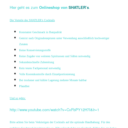
Hier geht es zum
Onlineshop von
SHATLER’s
.
Die Vorteile des SHATLER’s Cocktails
Konstanter Geschmack in Barqualität
Gemixt nach Originalrezepturen unter Verwendung ausschließlich hochwertiger
Zutaten
Keine Konservierungsstoffe
Keine Zugabe von weiteren Spirituosen und Säften notwendig
Sekundenschnelle Zubereitung
Kein teures Fachpersonal notwendig
Volle Kostenkontrolle durch Einzelportionierung
Bei trockener und kühler Lagerung mehrere Monate haltbar
Pfandfrei
Und so gehts:
http://www.youtube.com/watch?v=CxFbPY12H7I&lr=1
Bitte achten Sie beim Verköstigen der Cocktails auf die optimale Handhabung: Für den