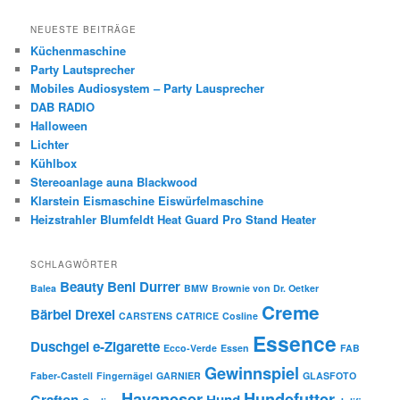
NEUESTE BEITRÄGE
Küchenmaschine
Party Lautsprecher
Mobiles Audiosystem – Party Lausprecher
DAB RADIO
Halloween
Lichter
Kühlbox
Stereoanlage auna Blackwood
Klarstein Eismaschine Eiswürfelmaschine
Heizstrahler Blumfeldt Heat Guard Pro Stand Heater
SCHLAGWÖRTER
Beauty
Beni Durrer
Balea
BMW
Brownie von Dr. Oetker
Creme
Bärbel Drexel
CARSTENS
CATRICE
Cosline
Essence
Duschgel
e-Zigarette
Ecco-Verde
Essen
FAB
Gewinnspiel
Faber-Castell
Fingernägel
GARNIER
GLASFOTO
Havaneser
Hundefutter
Grafton
Hund