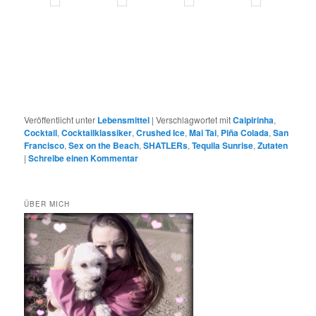
Veröffentlicht unter
Lebensmittel
|
Verschlagwortet mit
Caipirinha
,
Cocktail
,
Cocktailklassiker
,
Crushed Ice
,
Mai Tai
,
Piña Colada
,
San
Francisco
,
Sex on the Beach
,
SHATLERs
,
Tequila Sunrise
,
Zutaten
|
Schreibe einen Kommentar
ÜBER MICH