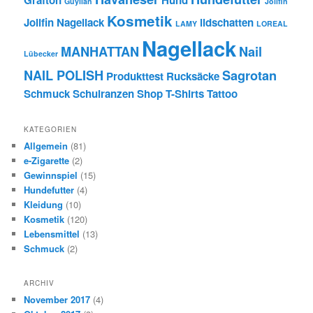
Guylian
Jolifin
Kosmetik
Jolifin Nagellack
lidschatten
LAMY
LOREAL
Nagellack
MANHATTAN
Nail
Lübecker
NAIL POLISH
Sagrotan
Produkttest
Rucksäcke
Schmuck
Schulranzen
Shop
T-Shirts
Tattoo
KATEGORIEN
Allgemein
(81)
e-Zigarette
(2)
Gewinnspiel
(15)
Hundefutter
(4)
Kleidung
(10)
Kosmetik
(120)
Lebensmittel
(13)
Schmuck
(2)
ARCHIV
November 2017
(4)