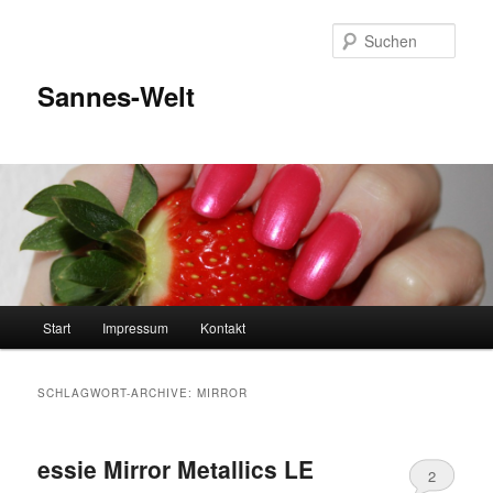
Zum
Zum
Inhalt
sekundären
Such
wechseln
Inhalt
wechseln
Sannes-Welt
Hauptmenü
Start
Impressum
Kontakt
SCHLAGWORT-ARCHIVE:
MIRROR
essie Mirror Metallics LE
2