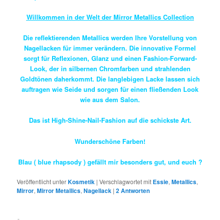
Willkommen in der Welt der Mirror Metallics Collection
Die reflektierenden Metallics werden Ihre Vorstellung von
Nagellacken für immer verändern. Die innovative Formel
sorgt für Reflexionen, Glanz und einen Fashion-Forward-
Look, der in silbernen Chromfarben und strahlenden
Goldtönen daherkommt. Die langlebigen Lacke lassen sich
auftragen wie Seide und sorgen für einen fließenden Look
wie aus dem Salon.
Das ist High-Shine-Nail-Fashion auf die schickste Art.
Wunderschöne Farben!
Blau ( blue rhapsody ) gefällt mir besonders gut, und euch ?
Veröffentlicht unter
Kosmetik
|
Verschlagwortet mit
Essie
,
Metallics
,
Mirror
,
Mirror Metallics
,
Nagellack
|
2
Antworten