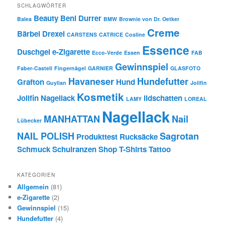
SCHLAGWÖRTER
Beauty
Beni Durrer
Balea
BMW
Brownie von Dr. Oetker
Creme
Bärbel Drexel
CARSTENS
CATRICE
Cosline
Essence
Duschgel
e-Zigarette
Ecco-Verde
Essen
FAB
Gewinnspiel
Faber-Castell
Fingernägel
GARNIER
GLASFOTO
Havaneser
Hundefutter
Grafton
Hund
Guylian
Jolifin
Kosmetik
Jolifin Nagellack
lidschatten
LAMY
LOREAL
Nagellack
MANHATTAN
Nail
Lübecker
NAIL POLISH
Sagrotan
Produkttest
Rucksäcke
Schmuck
Schulranzen
Shop
T-Shirts
Tattoo
KATEGORIEN
Allgemein
(81)
e-Zigarette
(2)
Gewinnspiel
(15)
Hundefutter
(4)