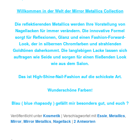
Willkommen in der Welt der Mirror Metallics Collection
Die reflektierenden Metallics werden Ihre Vorstellung von
Nagellacken für immer verändern. Die innovative Formel
sorgt für Reflexionen, Glanz und einen Fashion-Forward-
Look, der in silbernen Chromfarben und strahlenden
Goldtönen daherkommt. Die langlebigen Lacke lassen sich
auftragen wie Seide und sorgen für einen fließenden Look
wie aus dem Salon.
Das ist High-Shine-Nail-Fashion auf die schickste Art.
Wunderschöne Farben!
Blau ( blue rhapsody ) gefällt mir besonders gut, und euch ?
Veröffentlicht unter
Kosmetik
|
Verschlagwortet mit
Essie
,
Metallics
,
Mirror
,
Mirror Metallics
,
Nagellack
|
2
Antworten