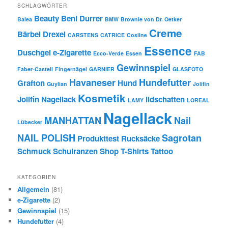
SCHLAGWÖRTER
Beauty
Beni Durrer
Balea
BMW
Brownie von Dr. Oetker
Creme
Bärbel Drexel
CARSTENS
CATRICE
Cosline
Essence
Duschgel
e-Zigarette
Ecco-Verde
Essen
FAB
Gewinnspiel
Faber-Castell
Fingernägel
GARNIER
GLASFOTO
Havaneser
Hundefutter
Grafton
Hund
Guylian
Jolifin
Kosmetik
Jolifin Nagellack
lidschatten
LAMY
LOREAL
Nagellack
MANHATTAN
Nail
Lübecker
NAIL POLISH
Sagrotan
Produkttest
Rucksäcke
Schmuck
Schulranzen
Shop
T-Shirts
Tattoo
KATEGORIEN
Allgemein
(81)
e-Zigarette
(2)
Gewinnspiel
(15)
Hundefutter
(4)