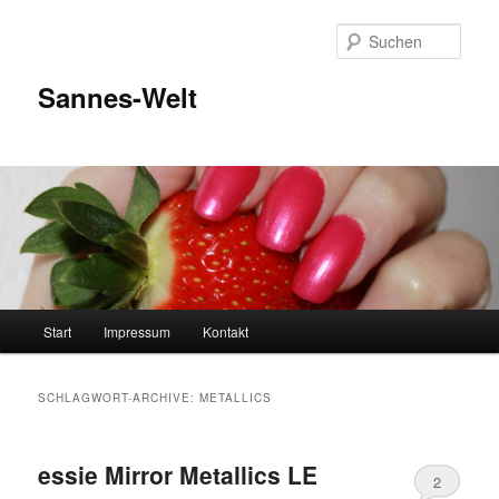
Zum
Zum
Inhalt
sekundären
Such
wechseln
Inhalt
wechseln
Sannes-Welt
Hauptmenü
Start
Impressum
Kontakt
SCHLAGWORT-ARCHIVE:
METALLICS
essie Mirror Metallics LE
2