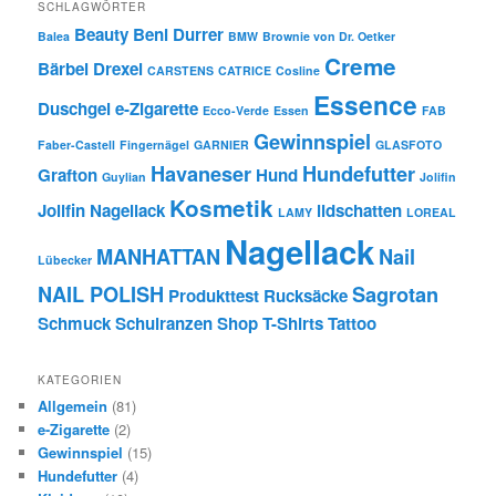
SCHLAGWÖRTER
Beauty
Beni Durrer
Balea
BMW
Brownie von Dr. Oetker
Creme
Bärbel Drexel
CARSTENS
CATRICE
Cosline
Essence
Duschgel
e-Zigarette
Ecco-Verde
Essen
FAB
Gewinnspiel
Faber-Castell
Fingernägel
GARNIER
GLASFOTO
Havaneser
Hundefutter
Grafton
Hund
Guylian
Jolifin
Kosmetik
Jolifin Nagellack
lidschatten
LAMY
LOREAL
Nagellack
MANHATTAN
Nail
Lübecker
NAIL POLISH
Sagrotan
Produkttest
Rucksäcke
Schmuck
Schulranzen
Shop
T-Shirts
Tattoo
KATEGORIEN
Allgemein
(81)
e-Zigarette
(2)
Gewinnspiel
(15)
Hundefutter
(4)