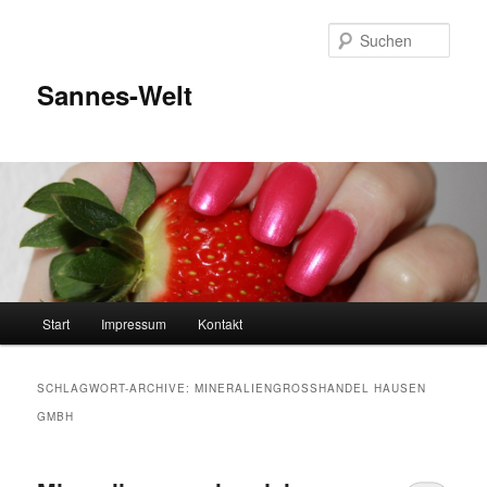
Zum
Zum
Inhalt
sekundären
Such
wechseln
Inhalt
wechseln
Sannes-Welt
Hauptmenü
Start
Impressum
Kontakt
SCHLAGWORT-ARCHIVE:
MINERALIENGROSSHANDEL HAUSEN
GMBH