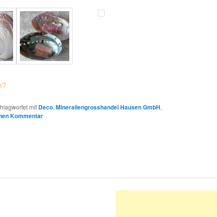
n?
hlagwortet mit
Deco
,
Mineraliengrosshandel Hausen GmbH
,
inen Kommentar