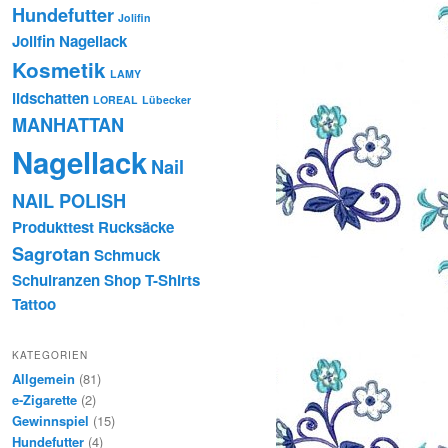
Hundefutter
Jolifin
Jolifin Nagellack
Kosmetik
LAMY
lidschatten
LOREAL
Lübecker
MANHATTAN
Nagellack
Nail
NAIL POLISH
Produkttest
Rucksäcke
Sagrotan
Schmuck
Schulranzen
Shop
T-Shirts
Tattoo
KATEGORIEN
Allgemein
(81)
e-Zigarette
(2)
Gewinnspiel
(15)
Hundefutter
(4)