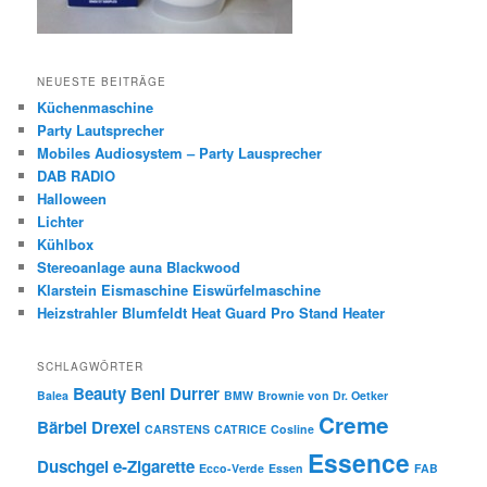
NEUESTE BEITRÄGE
Küchenmaschine
Party Lautsprecher
Mobiles Audiosystem – Party Lausprecher
DAB RADIO
Halloween
Lichter
Kühlbox
Stereoanlage auna Blackwood
Klarstein Eismaschine Eiswürfelmaschine
Heizstrahler Blumfeldt Heat Guard Pro Stand Heater
SCHLAGWÖRTER
Beauty
Beni Durrer
Balea
BMW
Brownie von Dr. Oetker
Creme
Bärbel Drexel
CARSTENS
CATRICE
Cosline
Essence
Duschgel
e-Zigarette
Ecco-Verde
Essen
FAB