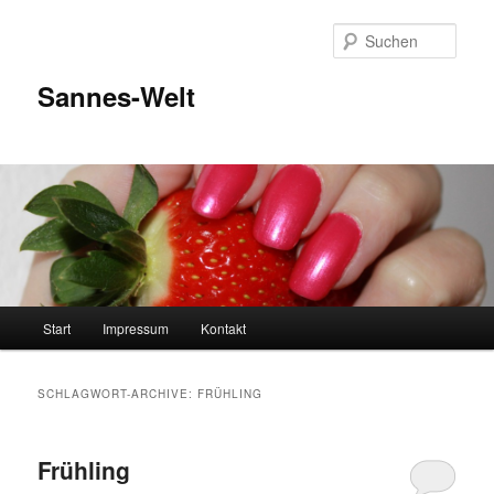
Zum
Zum
Inhalt
sekundären
Such
wechseln
Inhalt
wechseln
Sannes-Welt
Hauptmenü
Start
Impressum
Kontakt
SCHLAGWORT-ARCHIVE:
FRÜHLING
Frühling