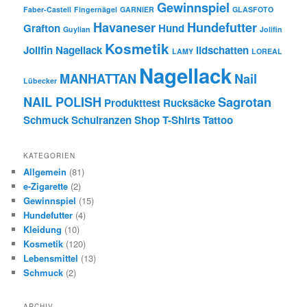
Gewinnspiel
Faber-Castell
Fingernägel
GARNIER
GLASFOTO
Havaneser
Hundefutter
Grafton
Hund
Guylian
Jolifin
Kosmetik
Jolifin Nagellack
lidschatten
LAMY
LOREAL
Nagellack
MANHATTAN
Nail
Lübecker
NAIL POLISH
Sagrotan
Produkttest
Rucksäcke
Schmuck
Schulranzen
Shop
T-Shirts
Tattoo
KATEGORIEN
Allgemein
(81)
e-Zigarette
(2)
Gewinnspiel
(15)
Hundefutter
(4)
Kleidung
(10)
Kosmetik
(120)
Lebensmittel
(13)
Schmuck
(2)
ARCHIV