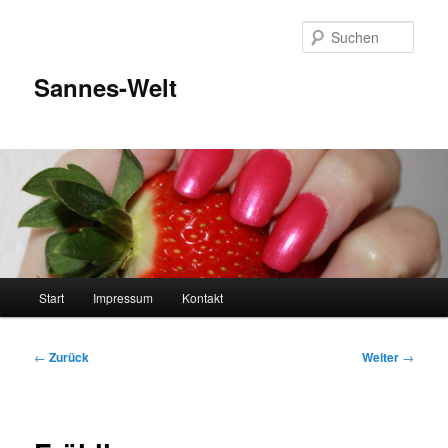
Zum
Inhalt
Such
wechseln
Sannes-Welt
Hauptmenü
Start
Impressum
Kontakt
Beitragsnavigation
←
Zurück
Weiter
→