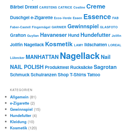
Creme
Bärbel Drexel
CARSTENS
CATRICE
Cosline
Essence
Duschgel
e-Zigarette
Ecco-Verde
Essen
FAB
Gewinnspiel
Faber-Castell
Fingernägel
GARNIER
GLASFOTO
Havaneser
Hundefutter
Grafton
Hund
Guylian
Jolifin
Kosmetik
Jolifin Nagellack
lidschatten
LAMY
LOREAL
Nagellack
MANHATTAN
Nail
Lübecker
NAIL POLISH
Sagrotan
Produkttest
Rucksäcke
Schmuck
Schulranzen
Shop
T-Shirts
Tattoo
KATEGORIEN
Allgemein
(81)
e-Zigarette
(2)
Gewinnspiel
(15)
Hundefutter
(4)
Kleidung
(10)
Kosmetik
(120)