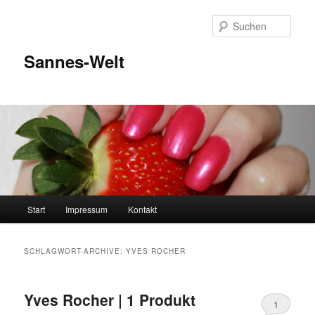
Zum
Zum
Inhalt
sekundären
Such
wechseln
Inhalt
wechseln
Sannes-Welt
Hauptmenü
Start
Impressum
Kontakt
SCHLAGWORT-ARCHIVE:
YVES ROCHER
Yves Rocher | 1 Produkt
1