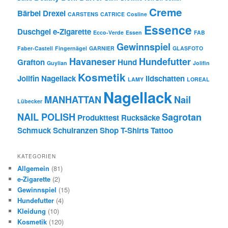
Creme
Bärbel Drexel
CARSTENS
CATRICE
Cosline
Essence
Duschgel
e-Zigarette
Ecco-Verde
Essen
FAB
Gewinnspiel
Faber-Castell
Fingernägel
GARNIER
GLASFOTO
Havaneser
Hundefutter
Grafton
Hund
Guylian
Jolifin
Kosmetik
Jolifin Nagellack
lidschatten
LAMY
LOREAL
Nagellack
MANHATTAN
Nail
Lübecker
NAIL POLISH
Sagrotan
Produkttest
Rucksäcke
Schmuck
Schulranzen
Shop
T-Shirts
Tattoo
KATEGORIEN
Allgemein
(81)
e-Zigarette
(2)
Gewinnspiel
(15)
Hundefutter
(4)
Kleidung
(10)
Kosmetik
(120)