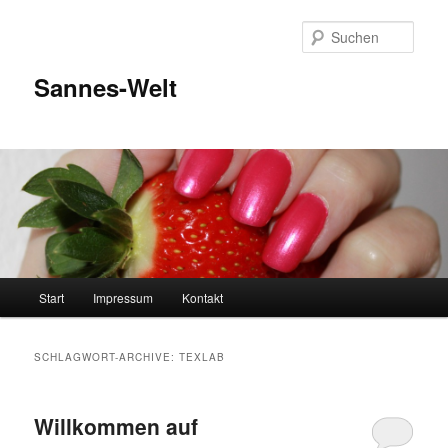
Zum
Zum
Inhalt
sekundären
Such
wechseln
Inhalt
wechseln
Sannes-Welt
Hauptmenü
Start
Impressum
Kontakt
SCHLAGWORT-ARCHIVE:
TEXLAB
Willkommen auf