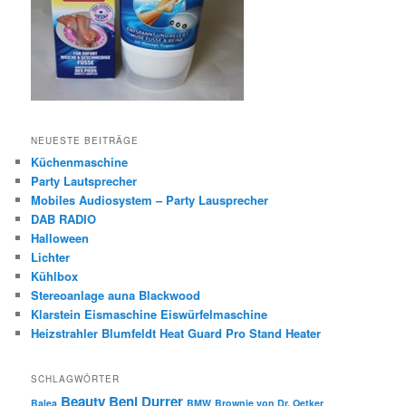
NEUESTE BEITRÄGE
Küchenmaschine
Party Lautsprecher
Mobiles Audiosystem – Party Lausprecher
DAB RADIO
Halloween
Lichter
Kühlbox
Stereoanlage auna Blackwood
Klarstein Eismaschine Eiswürfelmaschine
Heizstrahler Blumfeldt Heat Guard Pro Stand Heater
SCHLAGWÖRTER
Beauty
Beni Durrer
Balea
BMW
Brownie von Dr. Oetker