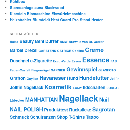
Kühlbox
Stereoanlage auna Blackwood
Klarstein Eismaschine Eiswürfelmaschine
Heizstrahler Blumfeldt Heat Guard Pro Stand Heater
SCHLAGWÖRTER
Beauty
Beni Durrer
Balea
BMW
Brownie von Dr. Oetker
Creme
Bärbel Drexel
CARSTENS
CATRICE
Cosline
Essence
Duschgel
e-Zigarette
Ecco-Verde
Essen
FAB
Gewinnspiel
Faber-Castell
Fingernägel
GARNIER
GLASFOTO
Havaneser
Hundefutter
Grafton
Hund
Guylian
Jolifin
Kosmetik
Jolifin Nagellack
lidschatten
LAMY
LOREAL
Nagellack
MANHATTAN
Nail
Lübecker
NAIL POLISH
Sagrotan
Produkttest
Rucksäcke
Schmuck
Schulranzen
Shop
T-Shirts
Tattoo