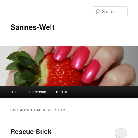
Zum
Zum
Inhalt
sekundären
Such
wechseln
Inhalt
wechseln
Sannes-Welt
Hauptmenü
Start
Impressum
Kontakt
SCHLAGWORT-ARCHIVE:
STICK
Rescue Stick