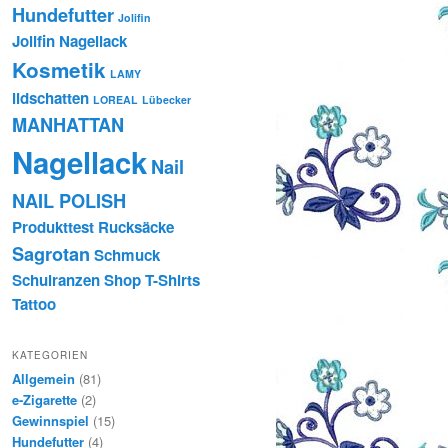
Hundefutter
Jolifin
Jolifin Nagellack
Kosmetik
LAMY
lidschatten
LOREAL
Lübecker
MANHATTAN
Nagellack
Nail
NAIL POLISH
Produkttest
Rucksäcke
Sagrotan
Schmuck
Schulranzen
Shop
T-Shirts
Tattoo
KATEGORIEN
Allgemein
(81)
e-Zigarette
(2)
Gewinnspiel
(15)
Hundefutter
(4)