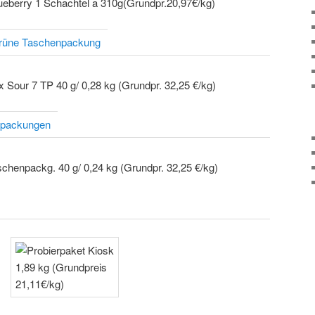
grüne Taschenpackung
npackungen