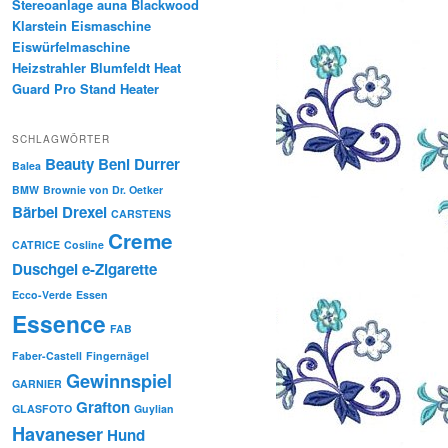
Stereoanlage auna Blackwood
Klarstein Eismaschine
Eiswürfelmaschine
Heizstrahler Blumfeldt Heat
Guard Pro Stand Heater
SCHLAGWÖRTER
Beauty
Beni Durrer
Balea
BMW
Brownie von Dr. Oetker
Bärbel Drexel
CARSTENS
Creme
CATRICE
Cosline
Duschgel
e-Zigarette
Ecco-Verde
Essen
Essence
FAB
Faber-Castell
Fingernägel
Gewinnspiel
GARNIER
Grafton
GLASFOTO
Guylian
Havaneser
Hund