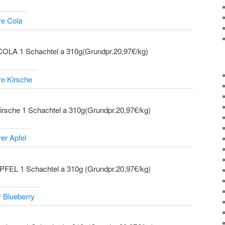
re Cola
re Kirsche
er Apfel
r Blueberry