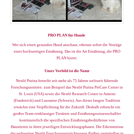
PRO PLAN für Hunde
Wer sich einen gesunden Hund anschaut, erkennt sofort die Vorzüge
einer hochwertigen Ernährung. Das ist die Art Ernährung, die PRO
PLAN bietet.
Unser Vorbild ist die Natur
Nestlé Purina betreibt seit mehr als 75 Jahren weltweit führende
Forschungszentren: zum Beispiel das Nestlé Purina PetCare Center in
St. Louis (USA) sowie die Nestlé Research Center in Amiens
(Frankreich) und Lausanne (Schweiz). Aus dieser langen Tradition
erwächst eine Verpflichtung für die Zukunft. Deshalb erforscht ein
großes Team erstklassiger Tierärzte und Ernährungswissenschaftler
kontinuierlich die spezifischen Ernährungsbedürfnisse von
Haustieren in ihren jeweiligen Entwicklungsphasen. Die Erkenntnisse
der weltweiten Nestlé Forschungseinrichtungen fließen unmittelbar in