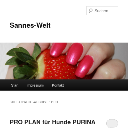
Zum
Zum
Inhalt
sekundären
Such
wechseln
Inhalt
wechseln
Sannes-Welt
Hauptmenü
Start
Impressum
Kontakt
SCHLAGWORT-ARCHIVE:
PRO
PRO PLAN für Hunde PURINA