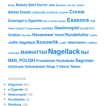
Beauty
Beni Durrer
Balea
BMW
Brownie von Dr. Oetker
Creme
Bärbel Drexel
CARSTENS
CATRICE
Cosline
Essence
Duschgel
e-Zigarette
Ecco-Verde
Essen
FAB
Gewinnspiel
Faber-Castell
Fingernägel
GARNIER
GLASFOTO
Havaneser
Hundefutter
Grafton
Hund
Guylian
Jolifin
Kosmetik
Jolifin Nagellack
lidschatten
LAMY
LOREAL
Nagellack
MANHATTAN
Nail
Lübecker
NAIL POLISH
Sagrotan
Produkttest
Rucksäcke
Schmuck
Schulranzen
Shop
T-Shirts
Tattoo
KATEGORIEN
Allgemein
(81)
e-Zigarette
(2)
Gewinnspiel
(15)
Hundefutter
(4)
Kleidung
(10)