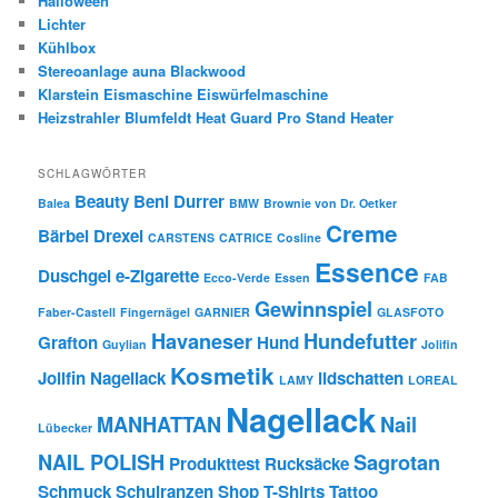
Halloween
Lichter
Kühlbox
Stereoanlage auna Blackwood
Klarstein Eismaschine Eiswürfelmaschine
Heizstrahler Blumfeldt Heat Guard Pro Stand Heater
SCHLAGWÖRTER
Beauty
Beni Durrer
Balea
BMW
Brownie von Dr. Oetker
Creme
Bärbel Drexel
CARSTENS
CATRICE
Cosline
Essence
Duschgel
e-Zigarette
Ecco-Verde
Essen
FAB
Gewinnspiel
Faber-Castell
Fingernägel
GARNIER
GLASFOTO
Havaneser
Hundefutter
Grafton
Hund
Guylian
Jolifin
Kosmetik
Jolifin Nagellack
lidschatten
LAMY
LOREAL
Nagellack
MANHATTAN
Nail
Lübecker
NAIL POLISH
Sagrotan
Produkttest
Rucksäcke
Schmuck
Schulranzen
Shop
T-Shirts
Tattoo