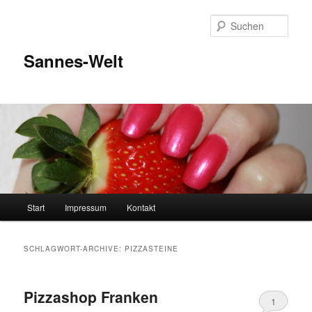
Zum
Zum
Inhalt
sekundären
Such
wechseln
Inhalt
wechseln
Sannes-Welt
Hauptmenü
Start
Impressum
Kontakt
SCHLAGWORT-ARCHIVE:
PIZZASTEINE
Pizzashop Franken
1