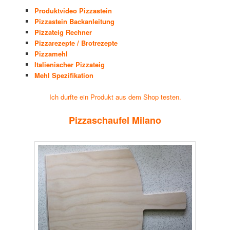
Produktvideo Pizzastein
Pizzastein Backanleitung
Pizzateig Rechner
Pizzarezepte / Brotrezepte
Pizzamehl
Italienischer Pizzateig
Mehl Spezifikation
Ich durfte ein Produkt aus dem Shop testen.
Pizzaschaufel Milano