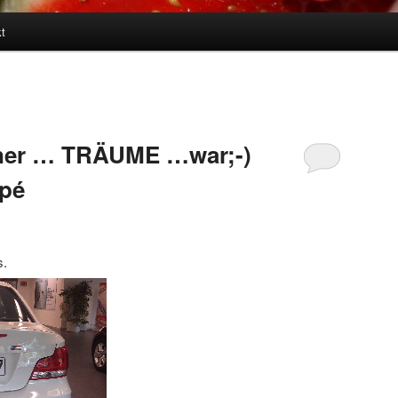
t
ner … TRÄUME …war;-)
pé
s.