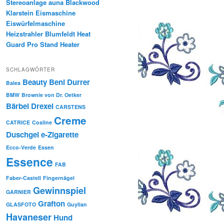
Stereoanlage auna Blackwood
Klarstein Eismaschine
Eiswürfelmaschine
Heizstrahler Blumfeldt Heat
Guard Pro Stand Heater
SCHLAGWÖRTER
Beauty
Beni Durrer
Balea
BMW
Brownie von Dr. Oetker
Bärbel Drexel
CARSTENS
Creme
CATRICE
Cosline
Duschgel
e-Zigarette
Ecco-Verde
Essen
Essence
FAB
Faber-Castell
Fingernägel
Gewinnspiel
GARNIER
Grafton
GLASFOTO
Guylian
Havaneser
Hund