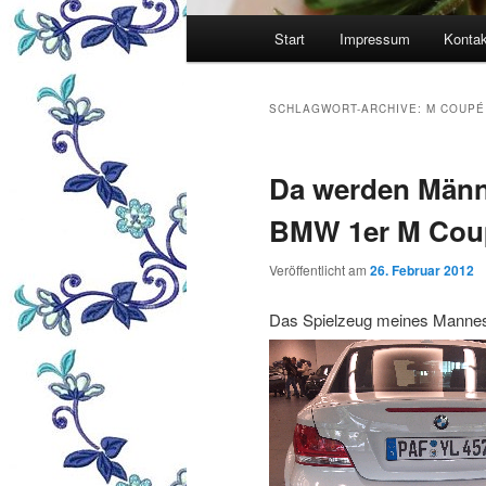
Hauptmenü
Start
Impressum
Kontak
SCHLAGWORT-ARCHIVE:
M COUPÉ
Da werden Män
BMW 1er M Cou
Veröffentlicht am
26. Februar 2012
Das Spielzeug meines Manne