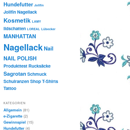
Hundefutter
Jolifin
Jolifin Nagellack
Kosmetik
LAMY
lidschatten
LOREAL
Lübecker
MANHATTAN
Nagellack
Nail
NAIL POLISH
Produkttest
Rucksäcke
Sagrotan
Schmuck
Schulranzen
Shop
T-Shirts
Tattoo
KATEGORIEN
Allgemein
(81)
e-Zigarette
(2)
Gewinnspiel
(15)
Hundefutter
(4)